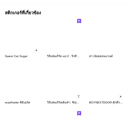
สติกเกอร์ที่เกี่ยวข้อง
Sweet Cat Sugar
วิถีแฟนเกิร์ล vol.3 : รักที่แสนห่างไกล
สาวน้อยคอนแวนต์
readAwrite คีย์บอร์ด
วิถีแฟนเกิร์ลเติมคำ: ชิปเปอร์ไม่มีวันตาย
BOYNEXTDOOR ดุ๊กดิ๊กได้!