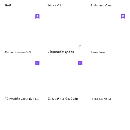
คิตตี้
ไก่แดง V.1
Butler and Cats
Convent sisters V.3
มีโมเม้นแล้วปลุกด้วย
Karen love
วิถีแฟนเกิร์ล vol.9: ติ่ง From Home
น้องสปอร์ต & น้องมิวสิค
FRIEREN Vol.3