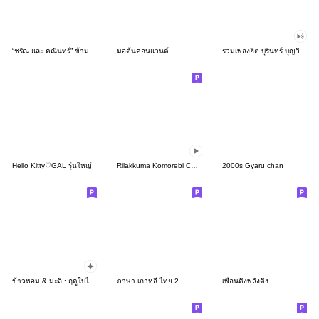
“ชรัณ และ คณินทร์” ข้ามฟ้าเคียงเธอ
มอต้นคอนแวนต์
รวมเพลงฮิต บุรินทร์ บุญวิสุทธิ์!
Hello Kitty♡GAL รุ่นใหญ่
Rilakkuma Komorebi Camp
2000s Gyaru chan
ข้าวหอม & มะลิ : ฤดูใบไม้ผลิ
ภาษา เกาหลี ไทย 2
เพื่อนติ่งพลังติ่ง