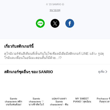
© ’23 SANRIO Ⓚ
หมายเหตุ
เกี่ยวกับสติกเกอร์นี้
คุโรมิเวอร์ชันสีเทียนที่เห็นกันในโซเชียลมีเดียมีสติกเกอร์ LINE แล้ว♪ รูปคุ
โรมิและเพื่อนในอนิเมะตอนสั้นก็มีด้วย...!?
สติกเกอร์ชุดอื่นๆ ของ SANRIO
ดูเพิ่ม
Sanrio
Sanrio
แปลงร่างเหล่า
MY SWEET
Pochacco ข
characters สติก
characters ♡
Sanrio
PIANO♡สุดอ้อน
กันทุกเวล
เกอร์แฟนด้อม!
นางฟ้าติดโบว์
characters! - ฟัน
-