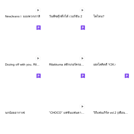
NewJeans☆ มองพวกเราสิ
วันพีซดุ๊กดิ๊กได้ เวอร์ชัน 2
โพไหน?
Dozing off with you, Rilakkuma
Rilakkuma สติกเกอร์ครอบครัว
เฮลโลคิตตี Y2K♪
นกน้อยอากาเซ่
"CHOCO" แฟชั่นแฟนตาซี ดุ๊กดิ๊กได้
วิถีแฟนเกิร์ล vol.2 (เพื่อนรัก)