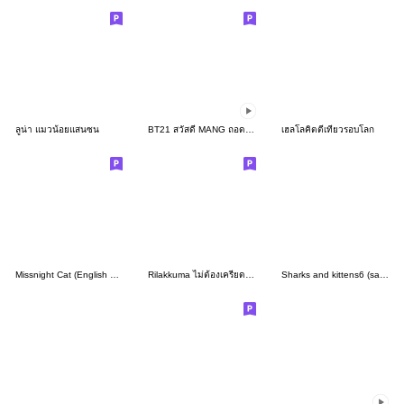
ลูน่า แมวน้อยแสนซน
BT21 สวัสดี MANG ถอดหน้ากาก!
เฮลโลคิตตีเที่ยวรอบโลก
Missnight Cat (English Ver.)
Rilakkuma ไม่ต้องเครียดมาก
Sharks and kittens6 (samenyan)