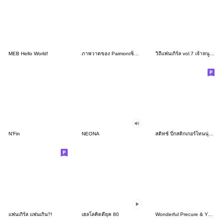
MEB Hello World!
ภาพวาดของ Paimonเซ็ตที่ 46
วิถีแฟนเกิร์ล vol.7 เจ้าหนูของแม่
N'Fin
NEONA
สติทช์ บิ๊กสติกเกอร์โทนนุ่มละมุน
แฟนเกิร์ล แฟนเกิน?!
เฮลโลคิตตียุค 80
Wonderful Precure & You and Idol Precure