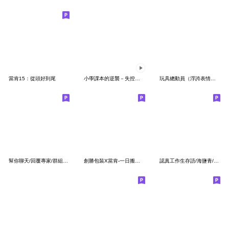
當肯15：從頭好到尾
小學課本的逆襲－失控戲劇社
玩具總動員（浮誇表情大集合）
幫你聊天/回覆專家/群組好友同事/實用清單
創勝包裝X當肯-一日搬家初體驗
認真工作生存語/海鹽青/職場打工人必備回覆