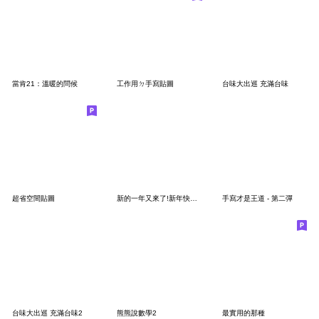
當肯21：溫暖的問候
工作用ㄉ手寫貼圖
台味大出巡 充滿台味
超省空間貼圖
新的一年又來了!新年快樂22 滿滿鼓勵正能量
手寫才是王道 - 第二彈
台味大出巡 充滿台味2
熊熊說數學2
最實用的那種