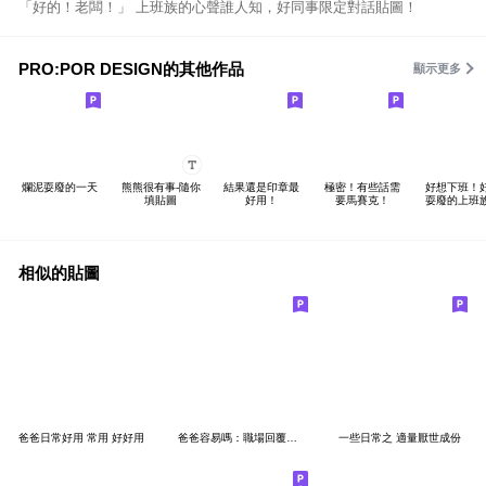
「好的！老闆！」 上班族的心聲誰人知，好同事限定對話貼圖！
PRO:POR DESIGN的其他作品
顯示更多
爛泥耍廢的一天
熊熊很有事-隨你
結果還是印章最
極密！有些話需
好想下班！
填貼圖
好用！
要馬賽克！
耍廢的上班
相似的貼圖
爸爸日常好用 常用 好好用
爸爸容易嗎：職場回覆｜省空間｜神隊友
一些日常之 適量厭世成份