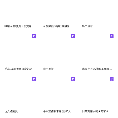
職場回覆/認真工作實用清單/小姊姊上班專用
可愛顯眼大字框實用話 小貼圖
出口成章
手寫94潮:實用日常對話
我的聖旨
職場生存語/禮貌工作專業回答/上班群組好用
玩具總動員
手寫業務員常用語錄"人之所以能，是相信能"
日常萬用手勢★簡單明瞭又有梗٩(ˊᗜˋ*)و