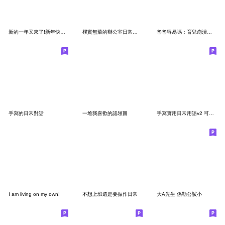
新的一年又來了!新年快樂18 有禮貌的一天!
樸實無華的辦公室日常語錄
爸爸容易嗎：育兒崩潰中｜歸剛誒
手寫的日常對話
一堆我喜歡的認領圖
手寫實用日常用語v2 可以不打字 就不打字
I am living on my own!
不想上班還是要振作日常
大A先生 係勒公鯊小