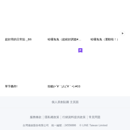
超好用的日常貼 _B6
哈囉兔兔（超絕好調篇#3）
哈囉兔兔（運動啦！）
單字轟炸!
拍貓(=´∀｀)人(´∀｀=) #03
個人原創貼圖 主頁面
|
|
|
服務條款
隱私權政策
行銷資料提供政策
常見問題
台灣連線股份有限公司 統一編號：24556886
© LINE Taiwan Limited