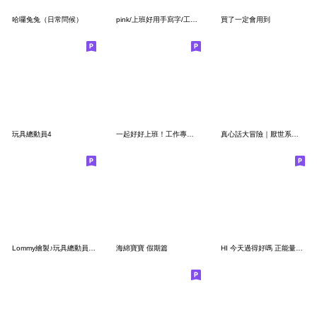
哈囉兔兔（日常問候）
pink/上班好用手寫字/工作回覆//手寫日和
買了一定會用到
玩具總動員4
一起好好上班！工作專業回答！
真心話大冒險｜厭世系爸爸的日常直白回應
Lommy繪製♪玩具總動員（30週年）
海綿寶寶 假期篇
HI 今天過得好嗎 正能量誇誇群5 省空間