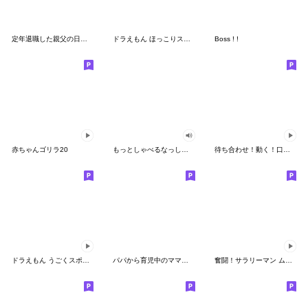
定年退職した親父の日常。
ドラえもん ほっこりスタンプ
Boss ! !
赤ちゃんゴリラ20
もっとしゃべるなっしー♪ふな日和スタンプ
待ち合わせ！動く！口が悪いアニマルズズズ
ドラえもん うごくスポーツスタンプ
パパから育児中のママへ送るスタンプ
奮闘！サラリーマン ムーン係長