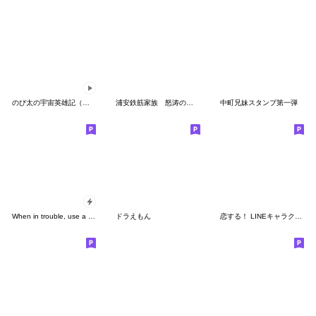
のび太の宇宙英雄記（スペースヒーローズ）
浦安鉄筋家族 怒涛のギャグ大連発
中町兄妹スタンプ第一弾
When in trouble, use a bear
ドラえもん
恋する！ LINEキャラクターズ