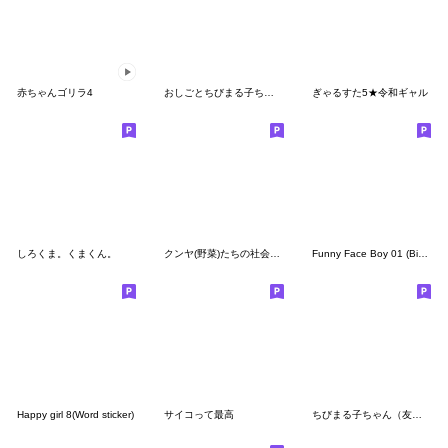
赤ちゃんゴリラ4
おしごとちびまる子ちゃん☆敬語スタンプ
ぎゃるすた5★令和ギャル
しろくま。くまくん。
クンヤ(野菜)たちの社会生活 (KR)
Funny Face Boy 01 (Big) EN
Happy girl 8(Word sticker)
サイコって最高
ちびまる子ちゃん（友達編）