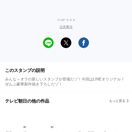
© U/F･S･A･A
注意事項
このスタンプの説明
みんな～オラの新しいスタンプが登場だゾ！今回はLINEオリジナル！
ぜんぶ豪華新作描き下ろしだゾ！
テレビ朝日の他の作品
もっと見る