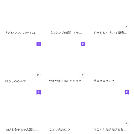
うざいマン。パート11
【スタンプの日】ドラえもん
ドラえもん うごく擬音スタンプ
おもしろさん☆
ウキウキ♪LINEキャラクターズ
反スタスタンプ
ちびまる子ちゃん楽しいファミリースタンプ
ことりのおむつ
うごく！ちびちびまる子ちゃん