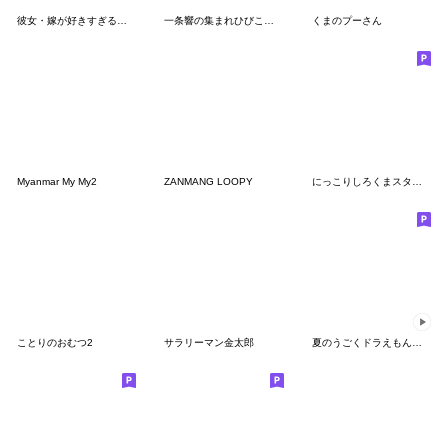
彼女・嫁が好きすぎる嫉妬深いクマ
一条響の集まれひびこスタンプ
くまのプーさん
Myanmar My My2
ZANMANG LOOPY
にっこりしろくまスタンプ
ことりのおむつ2
サラリーマン金太郎
夏のうごくドラえもんスタンプ