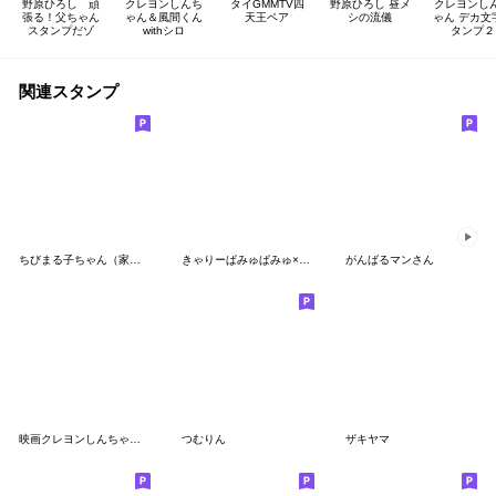
野原ひろし 頑
クレヨンしんち
タイGMMTV四
野原ひろし 昼メ
クレヨンし
張る！父ちゃん
ゃん＆風間くん
天王ペア
シの流儀
ゃん デカ文
スタンプだゾ
withシロ
タンプ２
関連スタンプ
ちびまる子ちゃん（家族編）
きゃりーぱみゅぱみゅ×クレヨンしんちゃん
がんばるマンさん
映画クレヨンしんちゃん 奇々怪々スタンプ
つむりん
ザキヤマ