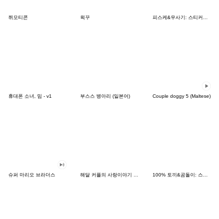
쮜모티콘
왹꾸
피스케&우사기: 스티커의 날
휴대폰 소녀, 밈 - v1
부스스 병아리 (일본어)
Couple doggy 5 (Maltese)
슈퍼 마리오 브라더스
해달 커플의 사랑이야기 2.0(한국어일본어)
100% 토끼&곰돌이: 스티커의 날