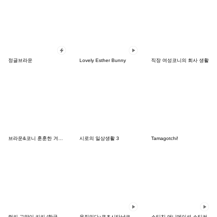
정글브라운
Lovely Esther Bunny
직장 여성코니의 회사 생활
브라운&코니 훈훈한 겨울 데이트
시로의 일상생활 3
Tamagotchi!
럭키 고양이 키키 (한국어&일본어)
움직인다♪쿠츠시타냥코
스티치 애니메이션 스티커