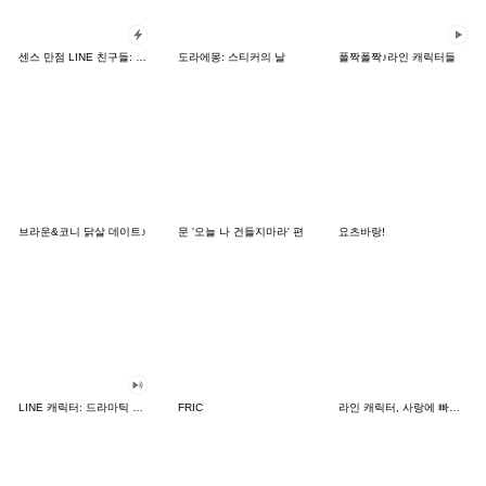
센스 만점 LINE 친구들: 카드 버전
도라에몽: 스티커의 날
폴짝폴짝♪라인 캐릭터들
브라운&코니 닭살 데이트♪
문 '오늘 나 건들지마라' 편
요츠바랑!
LINE 캐릭터: 드라마틱 사운드
FRIC
라인 캐릭터, 사랑에 빠지다!