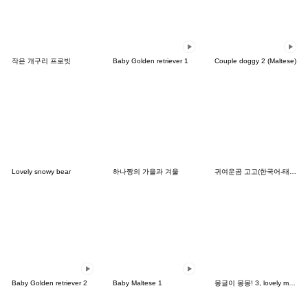
작은 개구리 프로빗
Baby Golden retriever 1
Couple doggy 2 (Maltese)
Lovely snowy bear
하나짱의 가을과 겨울
귀여운곰 고고(한국어-태국어)
Baby Golden retriever 2
Baby Maltese 1
몽글이 몽몽! 3, lovely mongmong