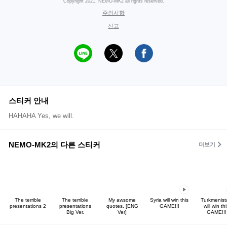
Copyright 2021. NEMO-MK2 all rights reserved.
주의사항
신고
스티커 안내
HAHAHA Yes, we will.
NEMO-MK2의 다른 스티커
더보기
The terrible
The terrible
My awsome
Syria will win this
Turkmenist
presentations 2
presentations
quotes. [ENG
GAME!!!
will win th
Big Ver.
Ver]
GAME!!!