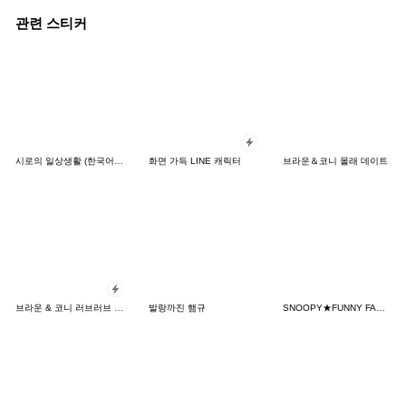
관련 스티커
시로의 일상생활 (한국어&일본어)
화면 가득 LINE 캐릭터
브라운＆코니 몰래 데이트
브라운 & 코니 러브러브 팝업 스티커
발랑까진 햄규
SNOOPY★FUNNY FACES