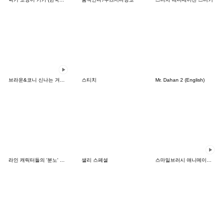
브라운&코니 신나는 겨울 데이트
스티치
Mr. Dahan 2 (English)
라인 캐릭터들의 '분노' 시리즈
샐리 스페셜
스마일브러시 애니메이션 스티커