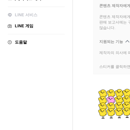
콘텐츠 제작자에게
LINE 서비스
콘텐츠 제작자에게
판매 보고서에는 
LINE 게임
않습니다.
지원되는 기능
도움말
제작자의 의사에 따
스티커를 클릭하면