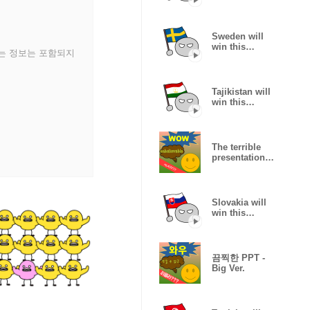
Sweden will
win this
있는 정보는 포함되지
GAME!!!
Tajikistan will
win this
GAME!!!
The terrible
presentations
Big Ver.
Slovakia will
win this
GAME!!!
끔찍한 PPT -
Big Ver.