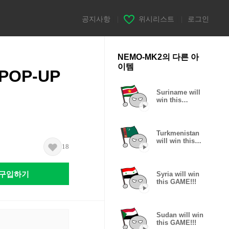
공지사항
|
위시리스트
|
로그인
NEMO-MK2의 다른 아
이템
 POP-UP
Suriname will
win this
GAME!!!
Turkmenistan
will win this
18
GAME!!!
구입하기
Syria will win
this GAME!!!
Sudan will win
this GAME!!!