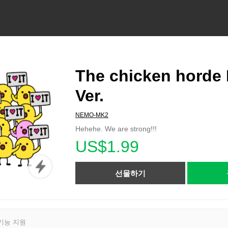
The chicken horde
Ver.
NEMO-MK2
Hehehe. We are strong!!!
US$1.99
선물하기
기능 지원