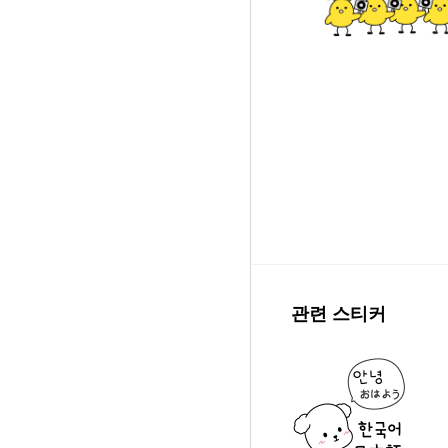
관련 스티커