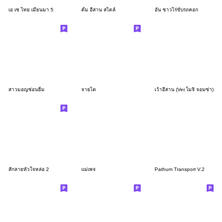
เอ เซ ไทย เมียนมา 5
ตั้ม อีสาน สไตล์
อั๋น ชาวไร่ขับรถคอก
สาวมอญซ่อนยิ้ม
จายไต
เว้าอีสาน (Ver.โมจิ จอมซ่า)
สักลายหัวใจหล่อ 2
แม่เพจ
Pathum Transport V.2