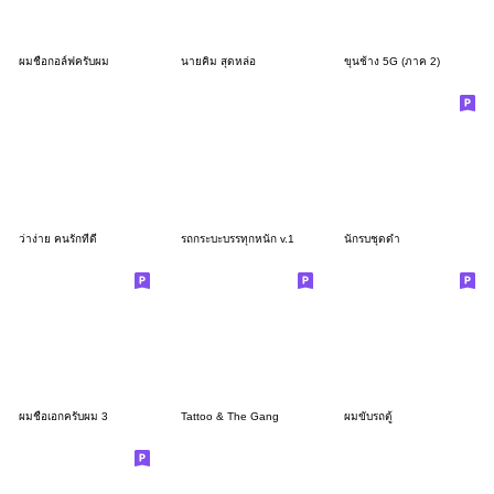
ผมชื่อกอล์ฟครับผม
นายคิม สุดหล่อ
ขุนช้าง 5G (ภาค 2)
ว่าง่าย คนรักที่ดี
รถกระบะบรรทุกหนัก v.1
นักรบชุดดำ
ผมชื่อเอกครับผม 3
Tattoo & The Gang
ผมขับรถตู้