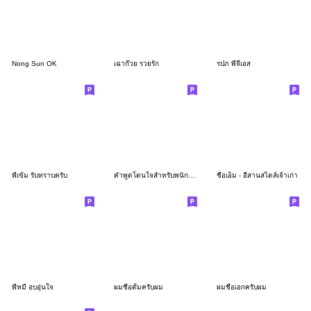
Nong Sun OK
เฉาก๊วย รวยรัก
รปภ พีจีเอส
พี่เข้ม รับทราบครับ
คำพูดโดนใจสำหรับพนักงานขับรถบรรทุก
ชื่อเอ็ม - อีสานสไตล์เจ้าเก่า
พี่หมี อบอุ่นใจ
ผมชื่อตั้มครับผม
ผมชื่อเอกครับผม