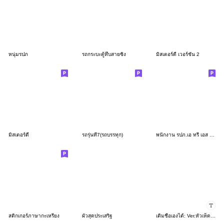
หนุ่มรปภ
รถกระบะตู้ทึบสายซิ่ง
มิสเตอร์ดี เวอร์ชั่น 2
มิสเตอร์ดี
รถรุ่นที่7(รถบรรทุก)
พนักงาน รปภ.เอ ทรี เอส โพรเทคชั่น
สติกเกอร์ภาษากะเหรี่ยง
ผัวสุดประเสริฐ
เติมชื่อเองได้: Ver.หัวเห็ด เด็ดสะระตี่