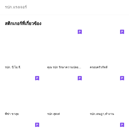
รปภ.แรงเจอร์
สติกเกอร์ที่เกี่ยวข้อง
รปภ. บี.ไอ.จี.
คุณ รปภ รักษาความปลอดภัย คนเก่ง
ครอบครัวกัทส์
พี่ซ่า ขาลุย
รปภ สุดเท่
รปภ.เจษฎา,ทำงาน