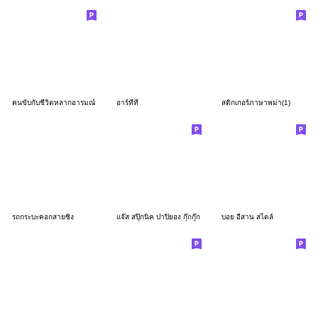
คนขับกับชีวิตหลากอารมณ์
อาร์ทีที
สติกเกอร์ภาษาพม่า(1)
รถกระบะคอกสายซิ่ง
แจ๊ส สปุ๊กนิค ปาปิยอง กุ๊กกุ๊ก
บอย อีสาน สไตล์