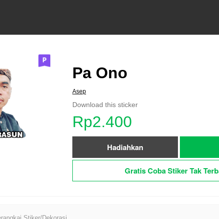
Pa Ono
Asep
Download this sticker
Rp2.400
Hadiahkan
Gratis Coba Stiker Tak Terb
angkai Stiker/Dekorasi