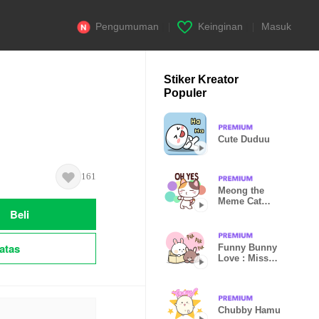
Pengumuman
|
Keinginan
|
Masuk
Stiker Kreator
Populer
Cute Duduu
161
Meong the
Meme Cat
Beli
(Mini Pack)
atas
Funny Bunny
Love : Miss
you
Chubby Hamu