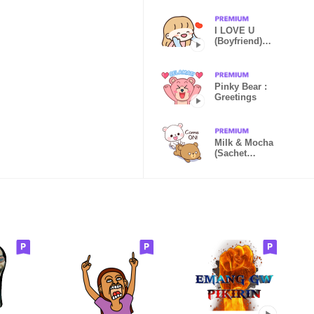
I LOVE U
(Boyfriend)
IDN
Pinky Bear :
Greetings
Milk & Mocha
(Sachet
Sticker)