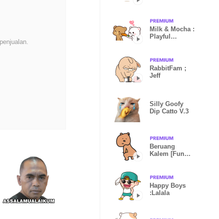
Milk & Mocha :
Playful
penjualan.
(Animated)
RabbitFam ;
Jeff
Silly Goofy
Dip Catto V.3
Beruang
Kalem [Fun
Pack]
Happy Boys
:Lalala