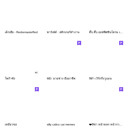
เด็กเฮีย - RedremasteRed
พาร์เฟ่ต์ : สติกเกอร์ทำงาน
ดึ๊บ ดึ๊บ ออฟฟิศซินโดรม เจ็ด
โพก้าซัง
MD: นายช่าง มืออาชีพ
ลิต้า เวิร์กกิ้งวูแมน
เหมียวขอ
silly calico cat memes
❤️ลิซ่า หน้าตลก หน้ากวน!❤️