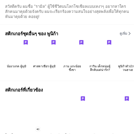
สวัสดีครับ ผมชื่อ "รามิล" ผู้ใช้ชีวิตบนโลกโซเชียลแบบเหงาๆ อยากหาใคร
สักคนมาคุยด้วยจังครับ ผมจะเรียกร้องความสนใจอย่างสุดพลังเพื่อให้ทุกคน
หันมาคุยด้วย คอยดู!
สติกเกอร์ชุดอื่นๆ ของ พูนิก้า
ดูเพิ่ม
น้องวงกต ผู้มุมิ
ศาสดาเชียร ผู้มุมิ
ภาม แกะน้อย
การิน เด็กหนุ่มผู้
พูนิก้าตัวป่ว
ขี้เซา
ลึกลับแต่น่ารัก?
วนฮาเฮ
สติกเกอร์ที่เกี่ยวข้อง