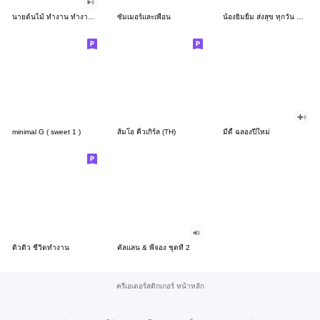
นายต้นไม้ ทำงาน ทำงาน ทำงาน!!!
ซัมเมอร์และเพื่อน
น้องยิมยิ้ม ส่งสุข ทุกวัน CutePastel THA
minimal G ( sweet 1 )
ส้มโอ คิ้วเกิร์ล (TH)
มีดี้ ฉลองปีใหม่
ดิวดิว ชีวิตทำงาน
คัลแลน & พี่จอง ชุดที่ 2
ครีเอเตอร์สติกเกอร์ หน้าหลัก