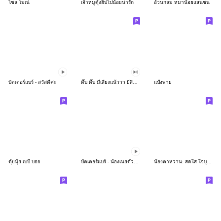
โซล โมเน่
เจ้าหมูดุ้งฮิปโปน้อยน่ารัก
อ้วนกลม หมาน้อยแสนซน
บัตเตอร์แบร์ - สวัสดีค่ะ
ดึ๊บ ดึ๊บ มีเสียงแน้ววว ยี่สิบห้า
แป้งพาย
ตุ้ยนุ้ย เบบี้ บอย
บัตเตอร์แบร์ - น้องเนยตัวตึง พุงเต่ง
น้องตาหวาน: สดใส ใจบุญ (สีพาสเทล)