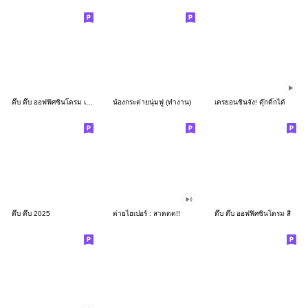
ดึ๊บ ดึ๊บ ออฟฟิศซินโดรม เก้า
น้องกระต่ายนุ่มฟู (ทำงาน)
เครยอนชินจัง! ดุ๊กดิ๊กได้
ดึ๊บ ดึ๊บ 2025
ต่ายไฮเปอร์ : สาดดด!!
ดึ๊บ ดึ๊บ ออฟฟิศซินโดรม สี่