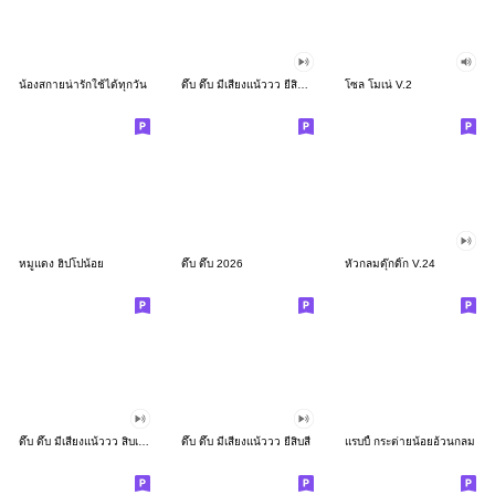
น้องสกายน่ารักใช้ได้ทุกวัน
ดึ๊บ ดึ๊บ มีเสียงแน้ววว ยี่สิบสอง
โซล โมเน่ V.2
หมูแดง ฮิปโปน้อย
ดึ๊บ ดึ๊บ 2026
หัวกลมดุ๊กดิ๊ก V.24
ดึ๊บ ดึ๊บ มีเสียงแน้ววว สิบเก้า
ดึ๊บ ดึ๊บ มีเสียงแน้ววว ยี่สิบสี่
แรบบี้ กระต่ายน้อยอ้วนกลม