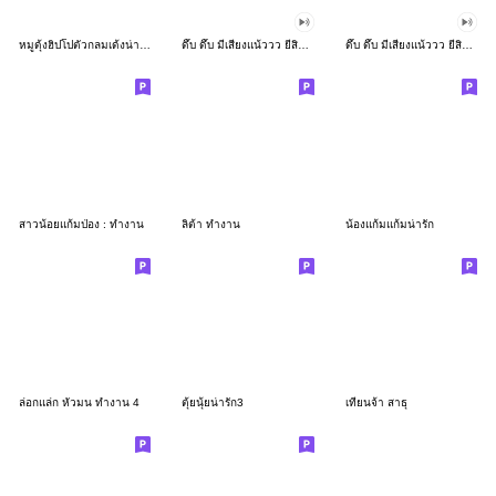
หมูดุ้งฮิปโปตัวกลมเด้งน่ารัก
ดึ๊บ ดึ๊บ มีเสียงแน้ววว ยี่สิบเจ็ด
ดึ๊บ ดึ๊บ มีเสียงแน้ววว ยี่สิบหก
สาวน้อยแก้มป่อง : ทำงาน
ลิต้า ทำงาน
น้องแก้มแก้มน่ารัก
ล่อกแล่ก หัวมน ทำงาน 4
ตุ้ยนุ้ยน่ารัก3
เทียนจ้า สาธุ