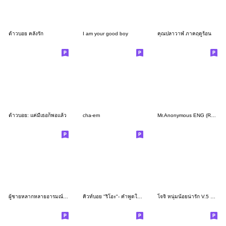
ต้าวบอย คลั่งรัก
I am your good boy
คุณปลาวาฬ ภาคฤดูร้อน
ต้าวบอย: แค่มีเธอก็พอแล้ว
cha-em
Mr.Anonymous ENG (Revised Version)
ผู้ชายหลากหลายอารมณ์ น่ารัก
คิวท์บอย "ริโอะ"- คำพูดใช้ได้ทุกวันครับ
โจจิ หนุ่มน้อยน่ารัก V.5 ทำงาน