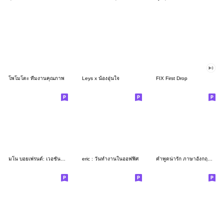
โพโมโตะ ทีมงานคุณภาพ
Leys x น้องอุ่นใจ
FIX First Drop
มโน บอยเฟรนด์: เวอชั่นซัมเมอร์
eric : วันทำงานในออฟฟิศ
คำพูดน่ารัก ภาษาอังกฤษ คุยทุกวัน