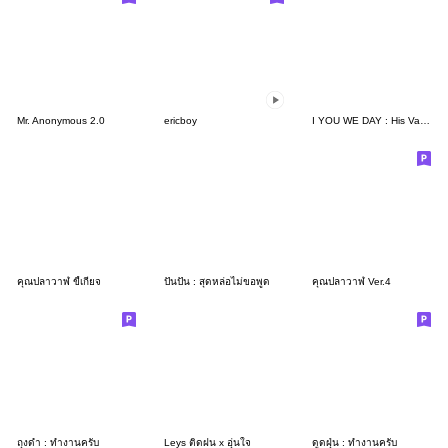
Mr. Anonymous 2.0
ericboy
I YOU WE DAY : His Valentine's Day
คุณปลาวาฬ ขี้เกียจ
ปันปัน : สุดหล่อไม่ขอพูด
คุณปลาวาฬ Ver.4
ถุงดำ : ทำงานครับ
Leys ติดฝน x อุ่นใจ
ดูดฝุ่น : ทำงานครับ