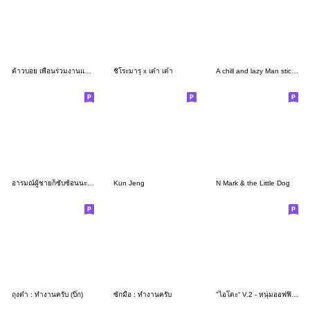
ต้าวบอย เพื่อนร่วมงานแสนดี
ชิโระมารุ x เต๋า เต๋า
A chill and lazy Man sticker
อารมณ์ผู้ชายก็ซับซ้อนนะครับ
Kun Jeng
N Mark & the Little Dog
ถุงดำ : ทำงานครับ (บิ๊ก)
ซักมือ : ทำงานครับ
"ไอโตะ“ V.2 - หนุ่มออฟฟิศคนขยัน