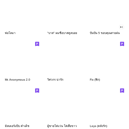
พ่อโลมา
"บาส" ผมชื่อบาสคูลบอย
ปันปัน 5 ขอบคุณสายฝน
Mr. Anonymous 2.0
วิศวกร น่ารัก
Fix (ฟิก)
มิสเตอร์แป๊บ คำเด็ช
ผู้ชายใส่แว่น ใส่เสื้อขาว
Leys (คลั่งรัก)