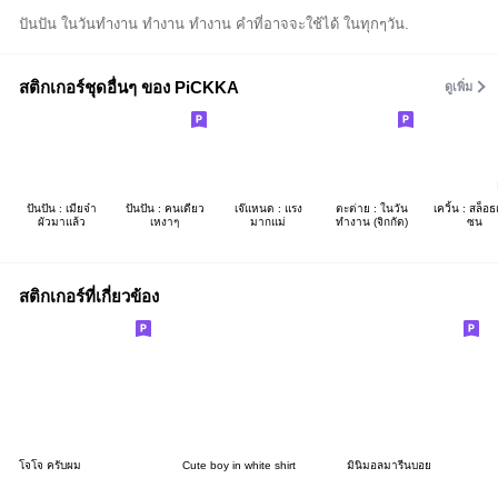
ปันปัน ในวันทำงาน ทำงาน ทำงาน คำที่อาจจะใช้ได้ ในทุกๆวัน.
สติกเกอร์ชุดอื่นๆ ของ PiCKKA
ดูเพิ่ม
ปันปัน : เมียจ๋า
ปันปัน : คนเดียว
เจ๊แหนด : แรง
ตะต่าย : ในวัน
เควิ้น : สล็อ
ผัวมาแล้ว
เหงาๆ
มากแม่
ทำงาน (จิกกัด)
ซน
สติกเกอร์ที่เกี่ยวข้อง
โจโจ ครับผม
Cute boy in white shirt
มินิมอลมารีนบอย