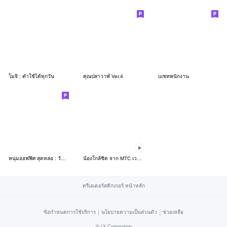
โมจิ : คำใช้ได้ทุกวัน
คุณปลาวาฬ Ver.4
เแชทพนักงาน
หนุ่มออฟฟิศ สุดหล่อ : วันทำงาน
น้องใกล้ชิด จาก MTC เวอร์ชัน 2
ครีเอเตอร์สติกเกอร์ หน้าหลัก
|
|
ข้อกำหนดการใช้บริการ
นโยบายความเป็นส่วนตัว
ช่วยเหลือ
©
LY Corporation