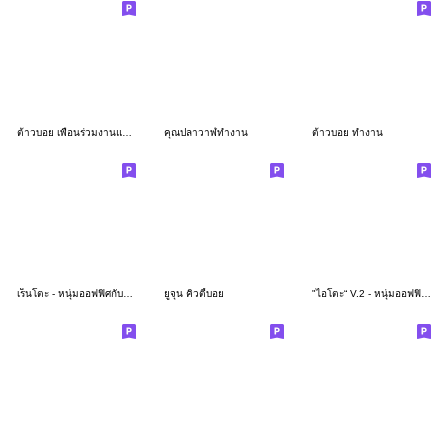
ต้าวบอย เพื่อนร่วมงานแสนดี
คุณปลาวาฬทำงาน
ต้าวบอย ทำงาน
เร็นโตะ - หนุ่มออฟฟิศกับคำทำงานสุภาพ
ยูจุน คิวตี้บอย
"ไอโตะ“ V.2 - หนุ่มออฟฟิศคนขยัน