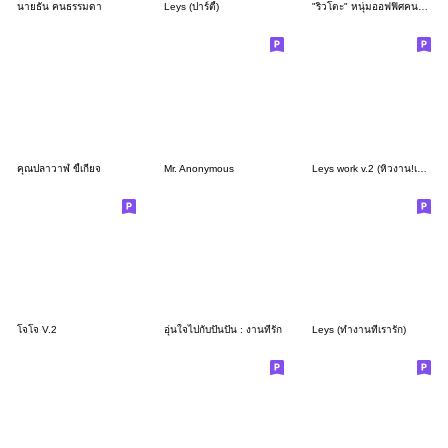
นายธัน คนธรรมดา
Leys (ปาร์ตี้)
"ริวโตะ" หนุ่มออฟฟิศคนขยัน
คุณปลาวาฬ ขี้เกียจ
Mr. Anonymous
Leys work v.2 (หิวงาน!เอางานมาอีก)
โจโจ V.2
อุ่นใจไปกับปันปัน : งานที่รัก
Leys (ทำงานที่เรารัก)