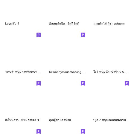
Leys life 4
มิสเตอร์แป๊บ : วันนี้วันดี
นายต้นไม้ ผู้ชายเล่นเกม
"เคนจิ" หนุ่มออฟฟิศคนขยัน คำทำงานสุภาพ
Mr.Anonymous Working Mode
โจจิ หนุ่มน้อยน่ารัก V.5 ทำงาน
เจโน่น่ารัก : มินิมอลบอย ♥️
คุณผู้ชายตัวน้อย
"ยูตะ" หนุ่มออฟฟิศคนขยัน - คำทำงานสุภาพ