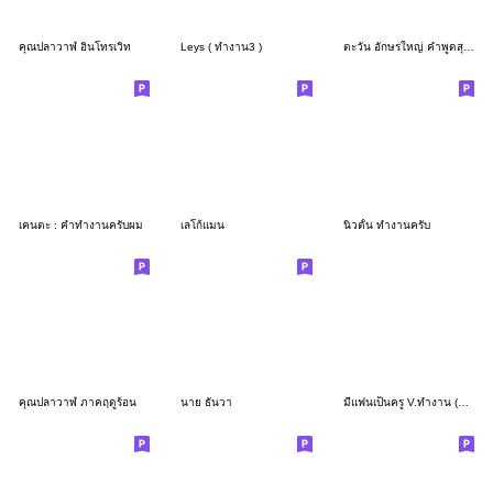
คุณปลาวาฬ อินโทรเวิท
Leys ( ทำงาน3 )
ตะวัน อักษรใหญ่ คำพูดสุภาพสำหรับการทำงาน
เคนตะ : คำทำงานครับผม
เลโก้แมน
นิวตั้น ทำงานครับ
คุณปลาวาฬ ภาคฤดูร้อน
นาย ธันวา
มีแฟนเป็นครู V.ทำงาน (ผู้ชาย)