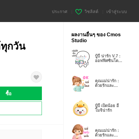
ประกาศ
|
วิชลิสต์
|
เข้าสู่ระบบ
ผลงานอื่นๆ ของ Cmos
Studio
้ทุกวัน
บู้บี้ น่ารัก V.7 :
ออฟฟิศซินโดรม
(BIG)
คุณแม่น่ารัก :
ด้วยรักและ
ห่วงใย V.1❤️
ซื้อ
บู้บี้ เป็ดน้อย อี
!
โมจิน่ารัก
คุณแม่น่ารัก :
ด้วยรักและ