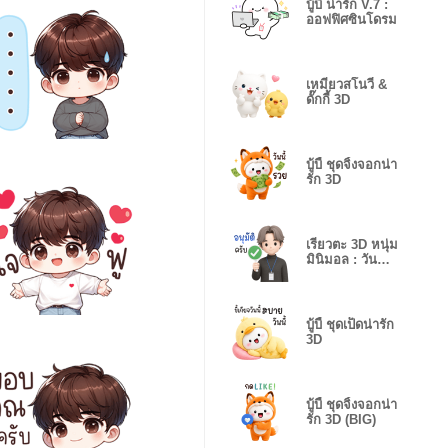
บู้บี้ น่ารัก V.7 :
ออฟฟิศซินโดรม
เหมียวสโนวี่ &
ดั๊กกี้ 3D
บู้บี้ ชุดจิ้งจอกน่า
รัก 3D
เรียวตะ 3D หนุ่ม
มินิมอล : วัน
ทำงาน
บู้บี้ ชุดเป็ดน่ารัก
3D
บู้บี้ ชุดจิ้งจอกน่า
รัก 3D (BIG)