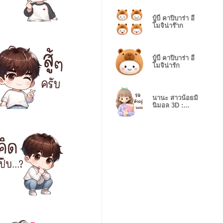
บู้บี้ คาปิบาร่า อี
โมจิน่าร๊าก
บู้บี้ คาปิบาร่า อี
โมจิน่ารัก
นานะ สาวน้อยมิ
นิมอล 3D :
ทำงานค่ะ