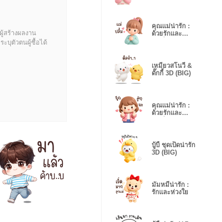
ห่วงใย V.3 ❤️
คุณแม่น่ารัก :
ผู้สร้างผลงาน
ด้วยรักและ
ห่วงใย V.1(BIG)
บุตัวตนผู้ซื้อได้
เหมียวสโนวี่ &
ดั๊กกี้ 3D (BIG)
คุณแม่น่ารัก :
ด้วยรักและ
ห่วงใย V.2❤️
บู้บี้ ชุดเป็ดน่ารัก
3D (BIG)
มัมหมีน่ารัก :
รักและห่วงใย