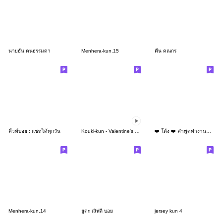
นายธัน คนธรรมดา
Menhera-kun.15
คีน คณกร
คิ้วท์บอย : แชทได้ทุกวัน
Kouki-kun - Valentine's day 2023
❤️ โต้ง ❤️ คำพูดทำงานสุภาพ (Mini -TH)
Menhera-kun.14
ยูตะ เลิฟลี่ บอย
jersey kun 4