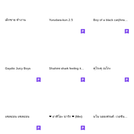
เด็กชาย ทำงาน
Yurudara-kun.2.5
Boy of a black cat(Arrange and use!)
Gaydio Juicy Boys
Shahimi shark feeling itchy
คุโระคุ เนโกะ
แซลม่อน แซลม่อน
❤ อาคิโอะ น่ารัก ❤ (Mini)
มโน บอยเฟรนด์: เวอชั่นซัมเมอร์