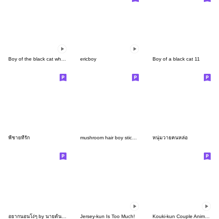
Boy of the black cat which moves7
ericboy
Boy of a black cat 11
พี่ชายที่รัก
mushroom hair boy sticker
หนุ่มวายคนหล่อ
อยากนอนโง่ๆ by นายต้นไม้
Jersey-kun Is Too Much!
Kouki-kun Couple Animated Sticker 01