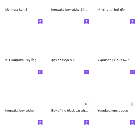
Menhera-kun.3
honwaka boy sticker2(no characters)
เด็กชาย น่ารักตัวตึง!
พี่เคนนี่ฮู้ดเหมียวๆ บิ๊กๆ
สุดหล่อว้าวุ่น V.4
หนุ่มฮาวายขี้เกียจ No.1 (V.2)
honwaka boy sticker
Boy of the black cat which moves5
Yurudara-kun. popup