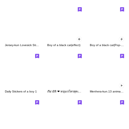
Jersey-kun Lovesick Stickers
Boy of a black cat(effect)
Boy of a black cat(Pop-up sticker)
Daily Stickers of a boy 1
เรียวอิจิ ❤ หนุ่มเรโทรสุดเท่ (Big -TH)
Menhera-kun.13 animation