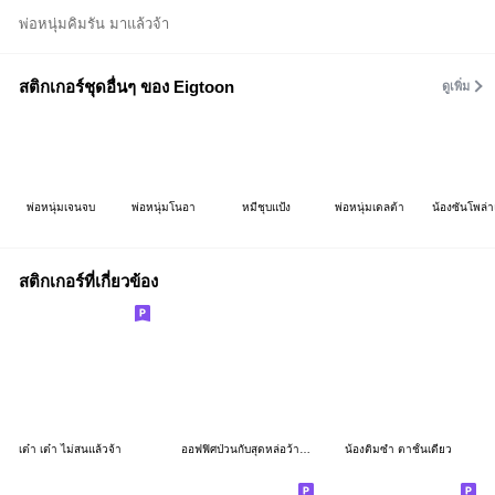
พ่อหนุ่มคิมรัน มาแล้วจ้า
สติกเกอร์ชุดอื่นๆ ของ Eigtoon
ดูเพิ่ม
พ่อหนุ่มเจนจบ
พ่อหนุ่มโนอา
หมีชุบแป้ง
พ่อหนุ่มเดลต้า
น้องซันโพล่า
สติกเกอร์ที่เกี่ยวข้อง
เต๋า เต๋า ไม่สนแล้วจ้า
ออฟฟิศป่วนกับสุดหล่อว้าวุ่น V.2(บิ๊ก)
น้องติ่มซำ ตาชั้นเดียว