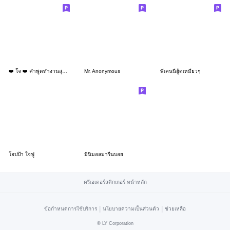
❤️ โจ ❤️ คำพูดทำงานสุภาพ (Mini -TH)
Mr. Anonymous
พี่เคนนี่ฮู้ดเหมียวๆ
โอปป้า ใจฟู
มินิมอลมารีนบอย
ครีเอเตอร์สติกเกอร์ หน้าหลัก
|
|
ข้อกำหนดการใช้บริการ
นโยบายความเป็นส่วนตัว
ช่วยเหลือ
©
LY Corporation