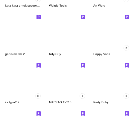
kata-kata untuk seseorang
Weirdo Tools
Art Word
gadis marah 2
Ndy-SSy
Happy Vons
its typo? 2
MARKAS 1VC 3
Prety Buby