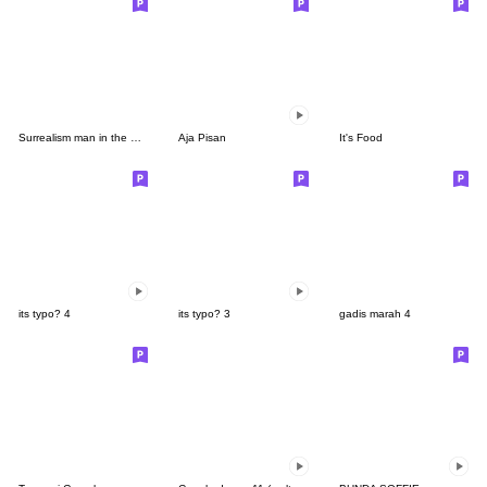
Surrealism man in the Edo period.
Aja Pisan
It's Food
its typo? 4
its typo? 3
gadis marah 4