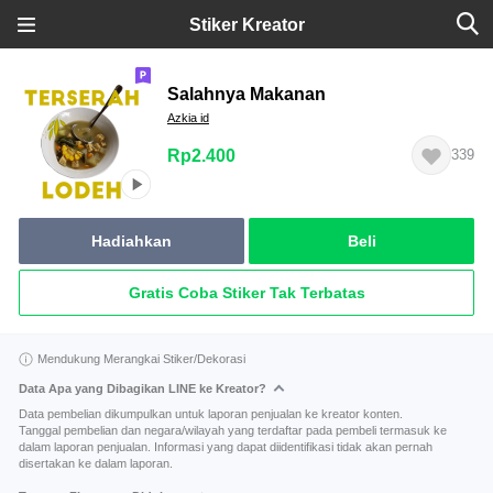
Stiker Kreator
Salahnya Makanan
Azkia id
Rp2.400
339
Hadiahkan
Beli
Gratis Coba Stiker Tak Terbatas
Mendukung Merangkai Stiker/Dekorasi
Data Apa yang Dibagikan LINE ke Kreator?
Data pembelian dikumpulkan untuk laporan penjualan ke kreator konten.
Tanggal pembelian dan negara/wilayah yang terdaftar pada pembeli termasuk ke
dalam laporan penjualan. Informasi yang dapat diidentifikasi tidak akan pernah
disertakan ke dalam laporan.