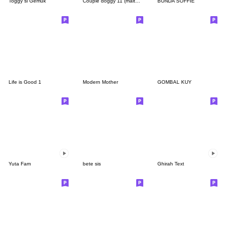
Toggy si Gemuk
Couple doggy 11 (maltese)
BUNDA SOFFIE
Life is Good 1
Modern Mother
GOMBAL KUY
Yuta Fam
bete sis
Ghirah Text