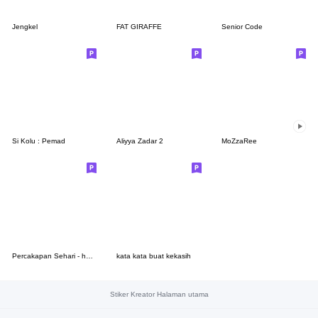
Jengkel
FAT GIRAFFE
Senior Code
Si Kolu : Pemad
Aliyya Zadar 2
MoZzaRee
Percakapan Sehari - hari Raselia part.2
kata kata buat kekasih
Stiker Kreator Halaman utama