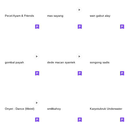
Pecel Ayam & Friends
mas sayang
wan gabut alay
gombal payah
dede macan syantek
songong sadis
Onyet : Dance (Weird)
smilikahoy
Karyotubruk Underwater