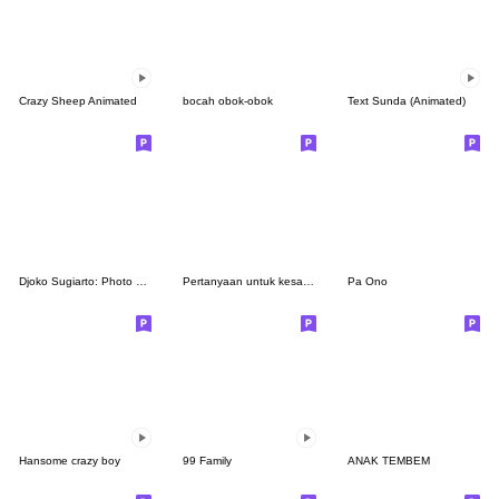
Crazy Sheep Animated
bocah obok-obok
Text Sunda (Animated)
Djoko Sugiarto: Photo Edition
Pertanyaan untuk kesayanganmu
Pa Ono
Hansome crazy boy
99 Family
ANAK TEMBEM