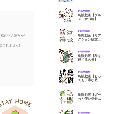
鳥獣戯画【グル
メ・食べ物】
客様の購入情報を利
鳥獣戯画【リア
クション絵文
字】
含まれません)
鳥獣戯画【秋を
感じるの巻】
鳥獣戯画【とっ
ても丁寧な敬
語】
鳥獣戯画【ず〜
っと使い倒せる
敬語絵文字】