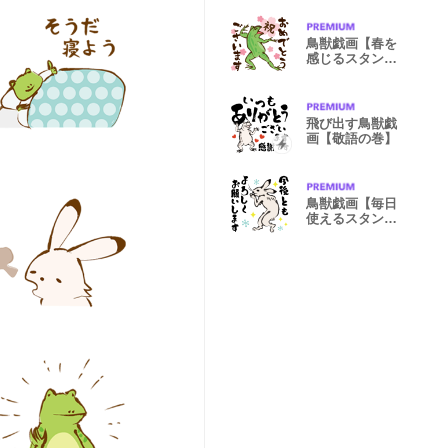
鳥獣戯画【春を
感じるスタン
プ】
飛び出す鳥獣戯
画【敬語の巻】
鳥獣戯画【毎日
使えるスタン
プ】