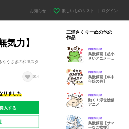
お知らせ
|
欲しいものリスト
|
ログイン
三浦さくりーぬの他の
作品
無気力】
鳥獣戯画【超小
さいアニメーシ
るやうさぎの和風スタ
ョン】
614
鳥獣戯画【年末
年始の巻】
になりました
動く！浮世絵猫
アニメ
購入する
題
鳥獣戯画【サマ
ーなご挨拶】