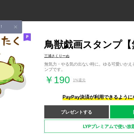
！
鳥獣戯画スタンプ【
三浦さくりーぬ
無気力・やる気の出ない時に。ゆる可愛いかえ
ンプです。
￥190
1%還元
PayPay決済が利用できるよう
プレゼントする
LYPプレミアムで使い放