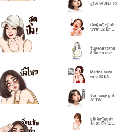
ยูริเซ็กซี่เกิร์ล 20
เด็กผู้หญิงจ้ำม่ำ
น่ารัก 32 บิ๊ก no
text
รินลดาสาวสวย
8 บิ๊ก no text
Marine sexy
wife 02 EN
Yuri sexy girl
20 TW
ยูมิเด็กน้อยน่า
รัก 01 บิ๊ก ไม่มี
คำพูด