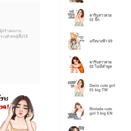
ดารินสาวสวย
01 บิ๊ก
ผู้สร้างผลงาน
บุตัวตนผู้ซื้อได้
แก๊งนางฟ้า 69
ดารินสาวสวย
02 ไม่มีคำพูด
Darin cute girl
01 big TW
Rinlada cute
girl 5 big EN