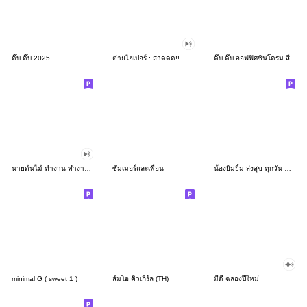
ดึ๊บ ดึ๊บ 2025
ต่ายไฮเปอร์ : สาดดด!!
ดึ๊บ ดึ๊บ ออฟฟิศซินโดรม สี่
นายต้นไม้ ทำงาน ทำงาน ทำงาน!!!
ซัมเมอร์และเพื่อน
น้องยิมยิ้ม ส่งสุข ทุกวัน CutePastel THA
minimal G ( sweet 1 )
ส้มโอ คิ้วเกิร์ล (TH)
มีดี้ ฉลองปีใหม่