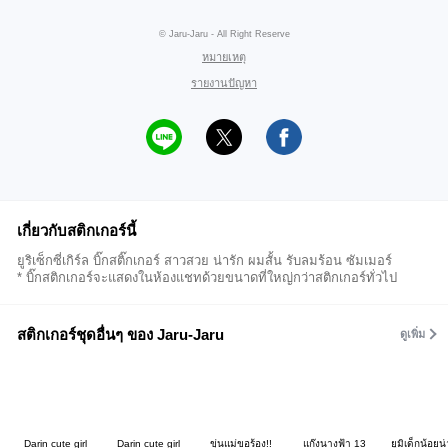
© Jaru-Jaru - All Right Reserve
หมายเหตุ
รายงานปัญหา
เกี่ยวกับสติกเกอร์นี้
ยูริเซ็กซี่เกิร์ล บิ๊กสติ๊กเกอร์ สาวสวย น่ารัก ผมสั้น รับลมร้อน ซัมเมอร์
* บิ๊กสติกเกอร์จะแสดงในห้องแชทด้วยขนาดที่ใหญ่กว่าสติกเกอร์ทั่วไป
สติกเกอร์ชุดอื่นๆ ของ Jaru-Jaru
ดูเพิ่ม
Darin cute girl
Darin cute girl
ขุ่นแม่ขอร้อง!!
แก๊งนางฟ้า 13
ยูมิเด็กน้อยน่