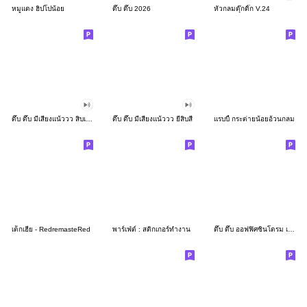
หมูแดง ฮิปโปน้อย
ดึ๊บ ดึ๊บ 2026
หัวกลมดุ๊กดิ๊ก V.24
ดึ๊บ ดึ๊บ มีเสียงแน้ววว สิบเก้า
ดึ๊บ ดึ๊บ มีเสียงแน้ววว ยี่สิบสี่
แรบบี้ กระต่ายน้อยอ้วนกลม
เด็กเฮีย - RedremasteRed
พาร์เฟ่ต์ : สติกเกอร์ทำงาน
ดึ๊บ ดึ๊บ ออฟฟิศซินโดรม เจ็ด