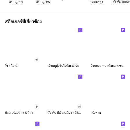
01 big EN
01 big TW
ไม่มีคำพูด
01 บิ๊ก ไม่มี
สติกเกอร์ที่เกี่ยวข้อง
โซล โมเน่
เจ้าหมูดุ้งฮิปโปน้อยน่ารัก
อ้วนกลม หมาน้อยแสนซน
บัตเตอร์แบร์ - สวัสดีค่ะ
ดึ๊บ ดึ๊บ มีเสียงแน้ววว ยี่สิบห้า
แป้งพาย