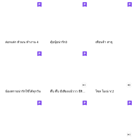
ล่อกแล่ก หัวมน ทำงาน 4
ตุ้ยนุ้ยน่ารัก3
เทียนจ้า สาธุ
น้องสกายน่ารักใช้ได้ทุกวัน
ดึ๊บ ดึ๊บ มีเสียงแน้ววว ยี่สิบสอง
โซล โมเน่ V.2