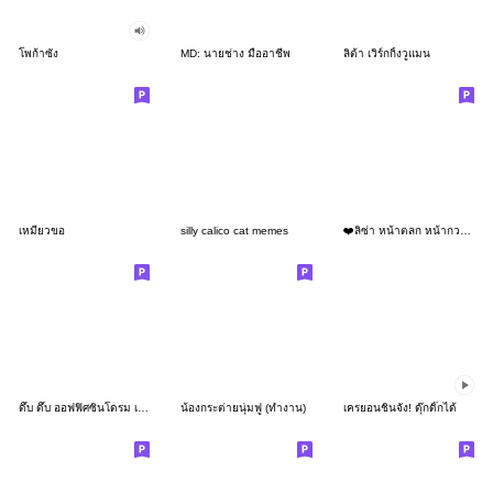
โพก้าซัง
MD: นายช่าง มืออาชีพ
ลิต้า เวิร์กกิ้งวูแมน
เหมียวขอ
silly calico cat memes
❤️ลิซ่า หน้าตลก หน้ากวน!❤️
ดึ๊บ ดึ๊บ ออฟฟิศซินโดรม เก้า
น้องกระต่ายนุ่มฟู (ทำงาน)
เครยอนชินจัง! ดุ๊กดิ๊กได้