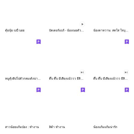
ตุ้ยนุ้ย เบบี้ บอย
บัตเตอร์แบร์ - น้องเนยตัวตึง พุงเต่ง
น้องตาหวาน: สดใส ใจบุญ (สีพาสเทล)
หมูดุ้งฮิปโปตัวกลมเด้งน่ารัก
ดึ๊บ ดึ๊บ มีเสียงแน้ววว ยี่สิบเจ็ด
ดึ๊บ ดึ๊บ มีเสียงแน้ววว ยี่สิบหก
สาวน้อยแก้มป่อง : ทำงาน
ลิต้า ทำงาน
น้องแก้มแก้มน่ารัก