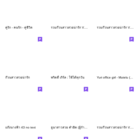
คู่รัก - คนรัก - คู่ชีวิต
รวมก๊วนสาวสวยน่ารัก V.25 ปีใหม่
รวมก๊วนสาวสวยน่ารัก V.10
ก๊วนสาวสวยน่ารัก
พริตตี้ เกิร์ล : ใช้ได้ทุกวัน
Yuri office girl - Mutelu (Mon)
แก๊งนางฟ้า 43 no text
ยูนาสาวสวย คำฮิต (อู้กำเมือง)
รวมก๊วนสาวสวยน่ารัก V.13