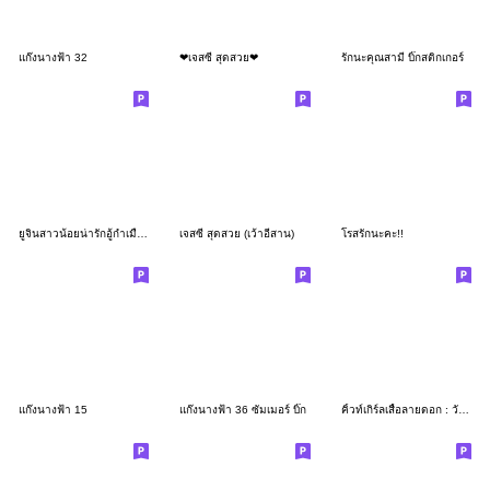
แก๊งนางฟ้า 32
❤เจสซี่ สุดสวย❤
รักนะคุณสามี บิ๊กสติกเกอร์
ยูจินสาวน้อยน่ารักอู้กำเมือง v.1
เจสซี่ สุดสวย (เว้าอีสาน)
โรสรักนะคะ!!
แก๊งนางฟ้า 15
แก๊งนางฟ้า 36 ซัมเมอร์ บิ๊ก
คิ้วท์เกิร์ลเสื้อลายดอก : วันสงกรานต์