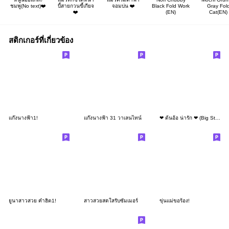
ชมพู(No text)❤️
บี้สายกวนขี้เกียจ
จอมบ่น ❤️
Black Fold Work
Gray Fol
❤️
(EN)
Cat(EN)
สติกเกอร์ที่เกี่ยวข้อง
แก๊งนางฟ้า1!
แก๊งนางฟ้า 31 วาเลนไทน์​
❤ ต้นอ้อ น่ารัก ❤ (Big Stickers)
ยูนาสาวสวย คำฮิต1!
สาวสวยสดใสรับซัมเมอร์
ขุ่นแม่ขอร้อง!