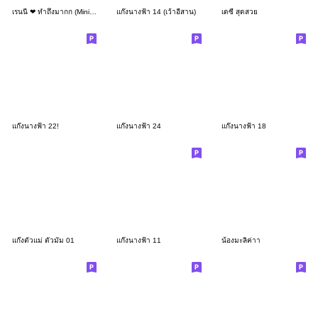
เรนนี่ ❤ ทำถึงมากก (Mini -TH)
แก๊งนางฟ้า 14 (เว้าอีสาน)
เดซี่ สุดสวย
แก๊งนางฟ้า 22!
แก๊งนางฟ้า 24
แก๊งนางฟ้า 18
แก๊งตัวแม่ ตัวมัม 01
แก๊งนางฟ้า 11
น้องมะลิค่าา