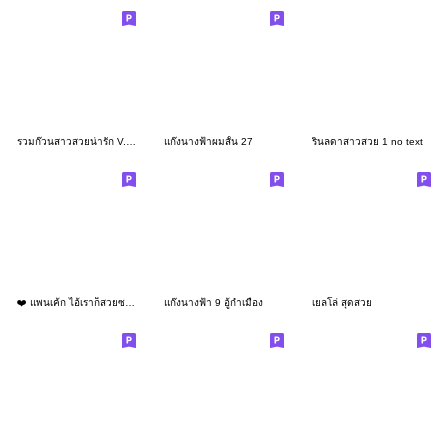
รวมก๊วนสาวสวยน่ารัก V.13 (Big)
แก๊งนางฟ้าผมสั้น 27
รินลดาสาวสวย 1 no text
❤️ แพนเค้ก ไอ้เราก็สวยซะด้วย ❤️ (Mini)
แก๊งนางฟ้า 9 อู้กำเมือง
เยลโล่ สุดสวย