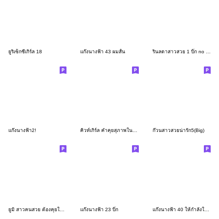
ยูริเซ็กซี่เกิร์ล 18
แก๊งนางฟ้า 43 ผมสั้น
รินลดาสาวสวย 1 บิ๊ก no text
แก๊งนางฟ้า2!
คิวท์เกิร์ล คำคุยสุภาพในชีวิตประจำวัน
ก๊วนสาวสวยน่ารัก5(Big)
ยูมิ สาวคนสวย ต้องคุยใจเย็น
แก๊งนางฟ้า 23 บิ๊ก
แก๊งนางฟ้า 40 ให้กำลังใจ บิ๊ก