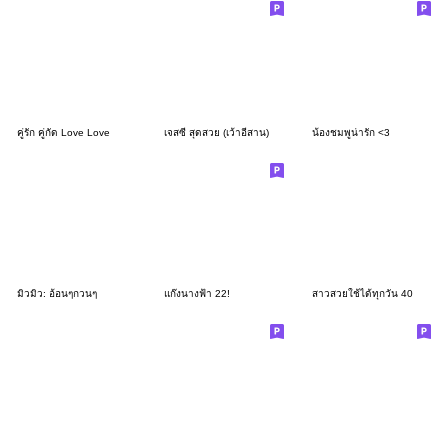
คู่รัก คู่กัด Love Love
เจสซี่ สุดสวย (เว้าอีสาน)
น้องชมพูน่ารัก <3
มิวมิว: อ้อนๆกวนๆ
แก๊งนางฟ้า 22!
สาวสวยใช้ได้ทุกวัน 40