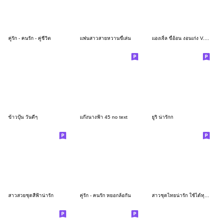
คู่รัก - คนรัก - คู่ชีวิต
แฟนสาวสายหวานขี้เล่น
แองเจิ้ล ขี้อ้อน งอนเก่ง V.12
ข้าวปุ้น วันดีๆ
แก๊งนางฟ้า 45 no text
ยูริ น่ารักก
สาวสวยชุดสีฟ้าน่ารัก
คู่รัก - คนรัก หยอกล้อกัน
สาวชุดไทยน่ารัก ใช้ได้ทุกวัน