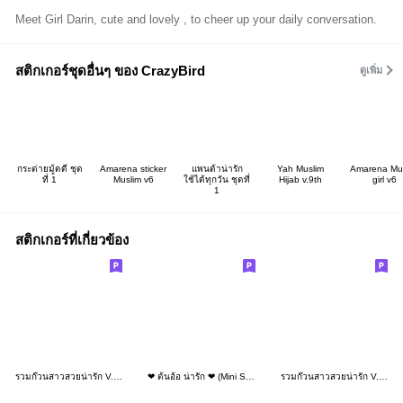
Meet Girl Darin, cute and lovely , to cheer up your daily conversation.
สติกเกอร์ชุดอื่นๆ ของ CrazyBird
ดูเพิ่ม
กระต่ายมู้ดดี ชุด
Amarena sticker
แพนด้าน่ารัก
Yah Muslim
Amarena Mu
ที่ 1
Muslim v6
ใช้ได้ทุกวัน ชุดที่
Hijab v.9th
girl v6
1
สติกเกอร์ที่เกี่ยวข้อง
รวมก๊วนสาวสวยน่ารัก V.14
❤ ต้นอ้อ น่ารัก ❤ (Mini Stickers)
รวมก๊วนสาวสวยน่ารัก V.17