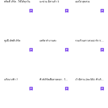
พริตตี้ เกิร์ล : ใช้ได้ทุกวัน
มะข่วน อีสานจ้า 5
เยลโล่ สุดสวย
ชูปปี้ เลิฟลี่ เกิร์ล
แพริส ทำงานค่ะ
รวมก๊วนสาวสวยน่ารัก V.9 (Big)
แก๊งนางฟ้า 7
คิ้วท์เกิร์ลเสื้อลายดอก : วันสงกรานต์
เว้าอีสาน (Ver.นินิว คิ้วเกิร์ล)