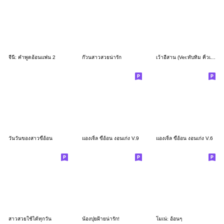
จีนี่: คำพูดอ้อนแฟน 2
ก๊วนสาวสวยน่ารัก
เว้าอีสาน (Ver.ทับทิม คิ้วเกิร์ล)
วันวันของสาวขี้อ้อน
แองเจิ้ล ขี้อ้อน งอนเก่ง V.9
แองเจิ้ล ขี้อ้อน งอนเก่ง V.6
สาวสวยใช้ได้ทุกวัน
น้องปุยฝ้ายน่ารัก!
โมเน่: อ้อนๆ