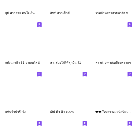
ยูมิ สาวสวย คนใจเย็น
ลิซซี่ สาวเซ็กซี่
รวมก๊วนสาวสวยน่ารัก V.13 (Big)
แก๊งนางฟ้า 31 วาเลนไทน์​
สาวสวยใช้ได้ทุกวัน 41
สาวสวยเดรสเหลืองหวานๆ
แฟนจ๋าน่ารักจัง
เลิฟ คิ้ว คิ้ว 100%
❤️❤️ก๊วนสาวสวยน่ารัก 9❤️❤️