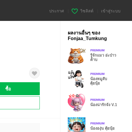
ประกาศ
|
วิชลิสต์
|
เข้าสู่ระบบ
ผลงานอื่นๆ ของ
Fonjaa_Tumkung
รู้จักแมว อ่ะป่าว
ค้าบ
น้องหมูสับ
ตุ้ยนุ้ย
ซื้อ
!
น้องน่ารักจัง V.1
น้ององุ่น ตุ้ยนุ้ย