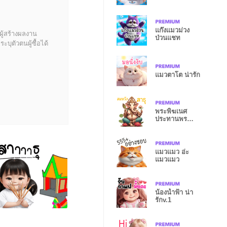
แก๊งแมวม่วง
ผู้สร้างผลงาน
ป่วนแชท
บุตัวตนผู้ซื้อได้
แมวตาโต น่ารัก
พระพิฆเนศ
ประทานพร
สาธุๆ
แมวแมว อ่ะ
แมวแมว
น้องน้ำฟ้า น่า
รักv.1