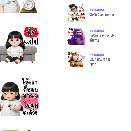
จิ๊กโก๋ จอมกวน
แก๊งแมวม่วง คำ
อีสาน
แมวมึน จอม
ยุทธ