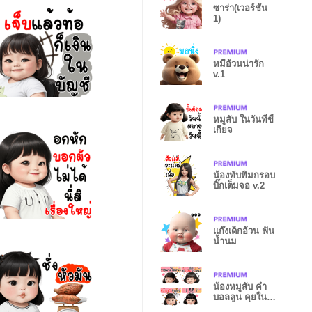
ซาร่า(เวอร์ชั่น
1)
หมีอ้วนน่ารัก
v.1
หมูสับ ในวันที่ขี้
เกียจ
น้องทับทิมกรอบ
บิ๊กเต็มจอ v.2
แก๊งเด็กอ้วน ฟัน
น้ำนม
น้องหมูสับ คำ
บอลลูน คุยใน
แชท