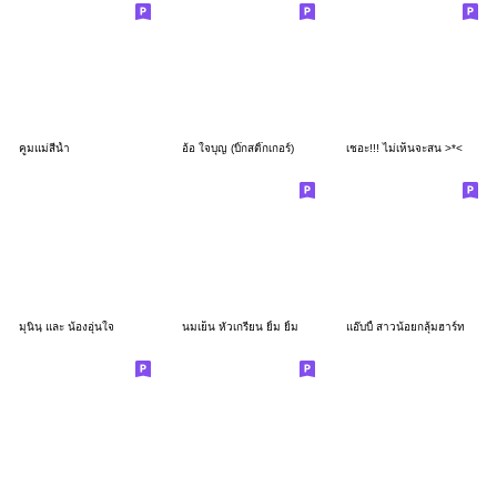
คูมแม่สีน้ำ
อ้อ ใจบุญ (บิ๊กสติ๊กเกอร์)
เชอะ!!! ไม่เห็นจะสน >*<
มุนินฺ และ น้องอุ่นใจ
นมเย็น หัวเกรียน ยิ้ม ยิ้ม
แอ๊บบี้ สาวน้อยกลุ้มฮาร์ท