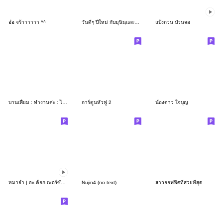
อ๋อ จร้าาาาาา ^^
วันดีๆ ปีใหม่ กับมุนินฺและคุณปลาวาฬ
แป้งกวน ป่วนจอ
บานเฟี้ยม : ทำงานค่ะ : ไม่พูดอะไร
การ์ตูนหัวฟู 2
น้องดาว ใจบุญ
หมาจ๋า | อะ ด็อก เพอร์ซัน 2564 (ผู้หญิง)
Nujin4 (no text)
สาวออฟฟิศที่สวยที่สุด