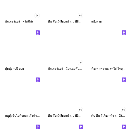
บัตเตอร์แบร์ - สวัสดีค่ะ
ดึ๊บ ดึ๊บ มีเสียงแน้ววว ยี่สิบห้า
แป้งพาย
ตุ้ยนุ้ย เบบี้ บอย
บัตเตอร์แบร์ - น้องเนยตัวตึง พุงเต่ง
น้องตาหวาน: สดใส ใจบุญ (สีพาสเทล)
หมูดุ้งฮิปโปตัวกลมเด้งน่ารัก
ดึ๊บ ดึ๊บ มีเสียงแน้ววว ยี่สิบเจ็ด
ดึ๊บ ดึ๊บ มีเสียงแน้ววว ยี่สิบหก