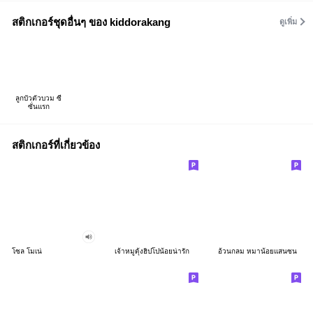
สติกเกอร์ชุดอื่นๆ ของ kiddorakang
ดูเพิ่ม
ลูกบัวตัวบวม ซี
ซั่นแรก
สติกเกอร์ที่เกี่ยวข้อง
โซล โมเน่
เจ้าหมูดุ้งฮิปโปน้อยน่ารัก
อ้วนกลม หมาน้อยแสนซน