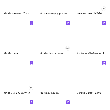
ดึ๊บ ดึ๊บ ออฟฟิศซินโดรม เก้า
น้องกระต่ายนุ่มฟู (ทำงาน)
เครยอนชินจัง! ดุ๊กดิ๊กได้
ดึ๊บ ดึ๊บ 2025
ต่ายไฮเปอร์ : สาดดด!!
ดึ๊บ ดึ๊บ ออฟฟิศซินโดรม สี่
นายต้นไม้ ทำงาน ทำงาน ทำงาน!!!
ซัมเมอร์และเพื่อน
น้องยิมยิ้ม ส่งสุข ทุกวัน CutePastel THA