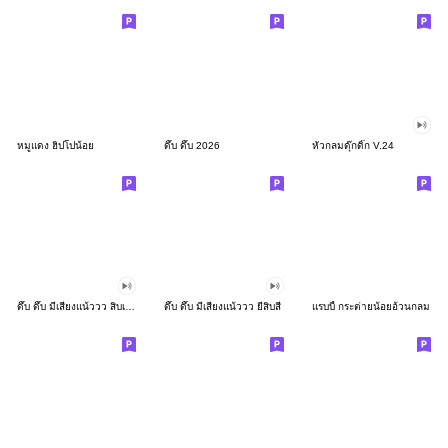
หมูแดง ฮิปโปน้อย
ดึ๊บ ดึ๊บ 2026
หัวกลมดุ๊กดิ๊ก V.24
ดึ๊บ ดึ๊บ มีเสียงแน้ววว สิบเก้า
ดึ๊บ ดึ๊บ มีเสียงแน้ววว ยี่สิบสี่
แรบบี้ กระต่ายน้อยอ้วนกลม