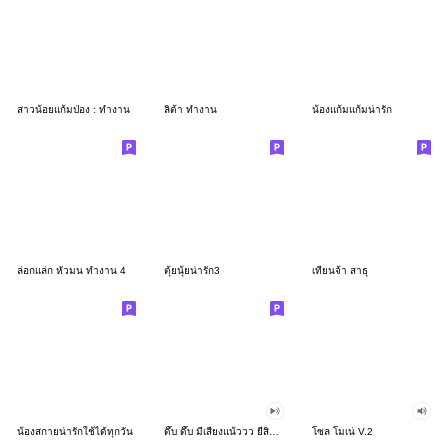
สาวน้อยแก้มป่อง : ทำงาน
ลิต้า ทำงาน
น้องแก้มแก้มน่ารัก
ล่อกแล่ก หัวมน ทำงาน 4
ตุ้ยนุ้ยน่ารัก3
เทียนจ้า สาธุ
น้องสกายน่ารักใช้ได้ทุกวัน
ดึ๊บ ดึ๊บ มีเสียงแน้ววว ยี่สิบสอง
โซล โมเน่ V.2