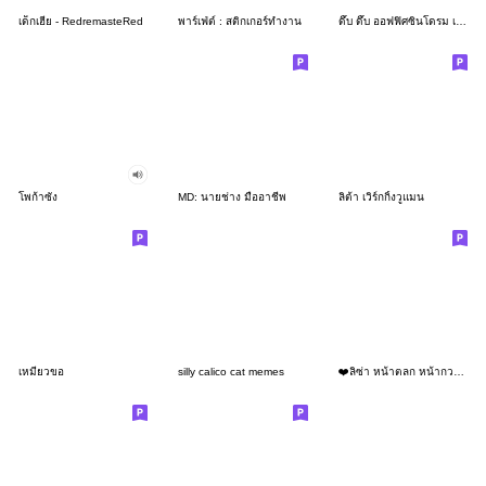
เด็กเฮีย - RedremasteRed
พาร์เฟ่ต์ : สติกเกอร์ทำงาน
ดึ๊บ ดึ๊บ ออฟฟิศซินโดรม เจ็ด
โพก้าซัง
MD: นายช่าง มืออาชีพ
ลิต้า เวิร์กกิ้งวูแมน
เหมียวขอ
silly calico cat memes
❤️ลิซ่า หน้าตลก หน้ากวน!❤️