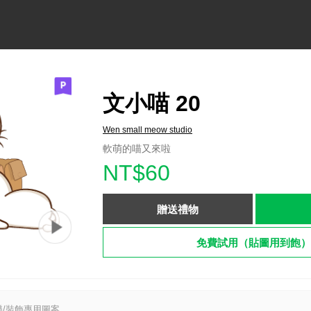
文小喵 20
Wen small meow studio
軟萌的喵又來啦
NT$60
贈送禮物
免費試用（貼圖用到飽）
/裝飾專用圖案