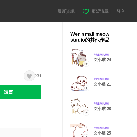
最新資訊
|
願望清單
|
登入
Wen small meow
studio的其他作品
文小喵 24
234
文小喵 21
購買
文小喵 28
文小喵 25