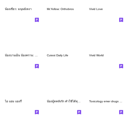
น้องเขียว: มนุษย์เหงา
Mr.Yellow: Orthobros
Vivid Love
น้องบานเย็น น้องคราม: ตัวแม่ & ตัวพ่อ
Cutest Daily Life
Vivid World
ไอ แอม แองกี้
น้องมู้ดคลั่งรัก คำใช้ได้ทุกวัน
Toxicology emer drugs ver 1 - BIG