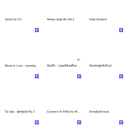
ขอระบาย V.4
Hebby daily life Vol.2
Vivid Student
Mood in Love : everday
น้องฟ้า : มนุษย์เงินเดือน
น้องชมพูคลั่งรักx2
ไอ แอม : พูดคุยทุกวัน 2
Common IV ATBs for Medical students
Snowball head