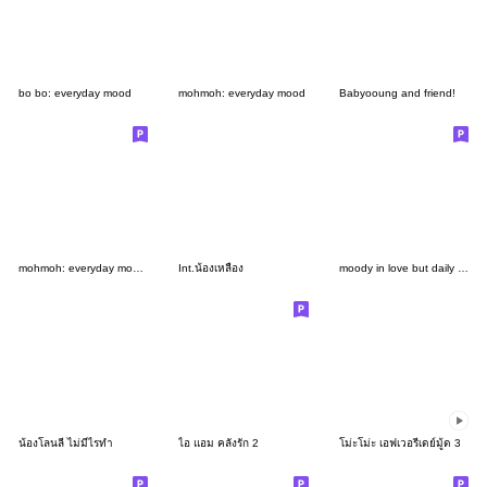
bo bo: everyday mood
mohmoh: everyday mood
Babyooung and friend!
mohmoh: everyday mood 2
Int.น้องเหลือง
moody in love but daily life
น้องโลนลี่ ไม่มีไรทำ
ไอ แอม คลั่งรัก 2
โม่ะโม่ะ เอฟเวอรี่เดย์มู้ด 3