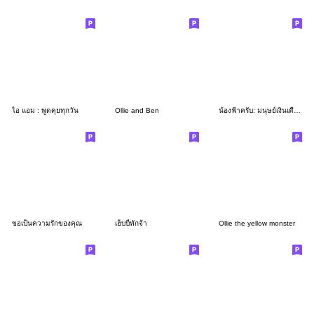
ไอ แอม : พูดคุยทุกวัน
Ollie and Ben
น้องฟ้าครับ: มนุษย์เงินเดือน
ขอเป็นความรักของคุณ
เฮ็บบี้ทักจ้า
Ollie the yellow monster