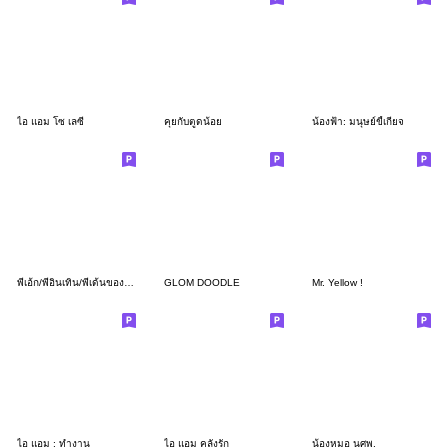
ไอ แอม โซ เลซี่
คุยกับตูดน้อย
น้องฟ้า: มนุษย์ขี้เกียจ
พี่เอ้ก/พี่อินเทิน/พี่เด้นของน้องๆ
GLOM DOODLE
Mr. Yellow !
ไอ แอม : ทำงาน
ไอ แอม คลั่งรัก
น้องหมอ นศพ.