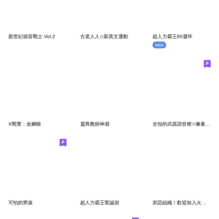
新世紀福音戰士 Vol.2
古老人人✩新英文運動
超人力霸王60週年
X戰警：金鋼狼
靈異教師神眉
全知的武器諧音梗✩像素風(內含武器補充包)
可怕的男孩
超人力霸王聖誕節
邪惡組織！歡迎加入火箭隊！