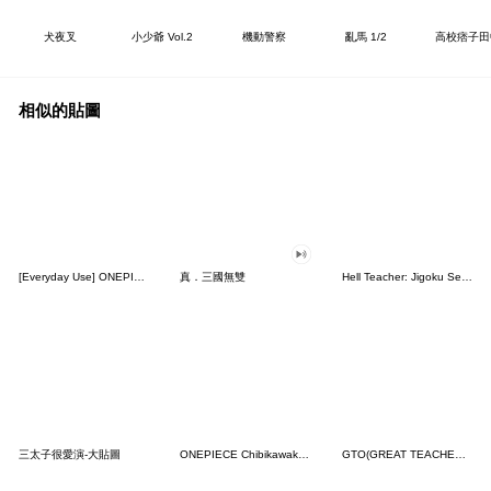
犬夜叉
小少爺 Vol.2
機動警察
亂馬 1/2
高校痞子田
相似的貼圖
[Everyday Use] ONEPIECE Utamp
真．三國無雙
Hell Teacher: Jigoku Sensei Nube
三太子很愛演-大貼圖
ONEPIECE Chibikawaka Utamp
GTO(GREAT TEACHER ONIZUKA)