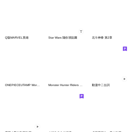
Q版MARVEL英雄
Star Wars 隨你填貼圖
北斗神拳 第2章
ONEPIECEUTAMP Words that touch the heart
Monster Hunter Riders Sticker
動漫中二台詞