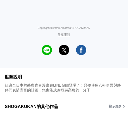
Copyright©Hiromu Arakawa/SHOGAKUKAN
注意事項
貼圖說明
紅遍全日本的酪農青春漫畫在LINE貼圖登場了！只要使用八軒勇吾與夥
伴們表情豐富的貼圖，您也能成為蝦夷高農的一分子！
SHOGAKUKAN的其他作品
顯示更多