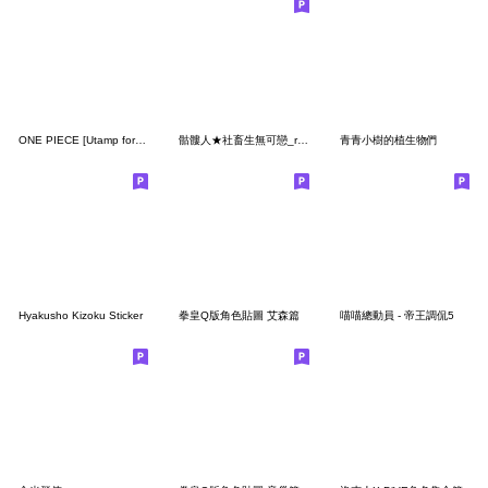
ONE PIECE [Utamp for Everyday Use]
骷髏人★社畜生無可戀_revise
青青小樹的植生物們
Hyakusho Kizoku Sticker
拳皇Q版角色貼圖 艾森篇
喵喵總動員 - 帝王調侃5