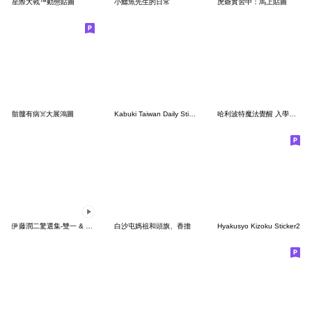
星際大戰™動態貼圖
小鱷魚先生的日常
虎爺實習中：馬上貼圖
骷髏有病☠️大展鴻圖
Kabuki Taiwan Daily Stickers 1
哈利波特魔法覺醒 入學慶祝包
伊藤潤二驚選集-雙一 & 富江
白沙屯媽祖和頭旗、香擔
Hyakusyo Kizoku Sticker2