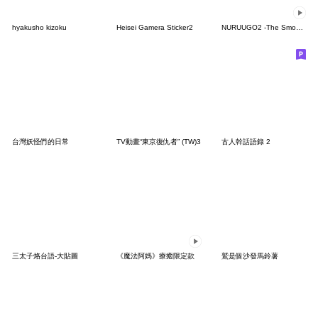
hyakusho kizoku
Heisei Gamera Sticker2
NURUUGO2 -The Smooth Movers-
台灣妖怪們的日常
TV動畫“東京復仇者” (TW)3
古人幹話語錄 2
三太子烙台語-大貼圖
《魔法阿媽》療癒限定款
鷲是個沙發馬鈴薯