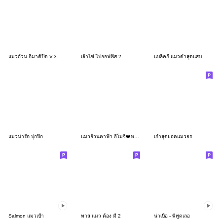
แมวอ้วน ก็มาดิปื้ด V.3
เจ้าไข่ ไปออฟฟิศ 2
แบล็คกี้ แมวดำสุดแสบ
แมวน่ารัก ปุกปิก
แมวอ้วนตาฟ้า อีโมจิ❤️หลายอารมณ์ 41
เก๋าสุดยอดแมวจร
Salmon แมวเป้า
ทาส แมว ต้อง มี 2
น่าเบื่อ - พี่พูดเลอ