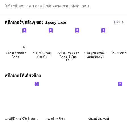
วิเชียรมึนอยากจะบอกอะไรสักอย่าง เรามาฟังกันเถอะ!
สติกเกอร์ชุดอื่นๆ ของ Sassy Eater
ดูเพิ่ม
เหนื่อยแล้วเหมียว
วิเชียรมึน: วันๆ
เหนื่อยแล้วเหมียว
มโน บอยเฟรนด์:
น้องแมวข้าว
โคล่า
ทำอะไร
โคล่า: ขี้เกียจ
เวอชั่นซัมเมอร์
ด้วย
สติกเกอร์ที่เกี่ยวข้อง
แมวสู้ชีวิต แต่ชีวิตสู้กลับ : แมวด้วง 4
แมวดำ คลั่งรัก
ehcat15noword