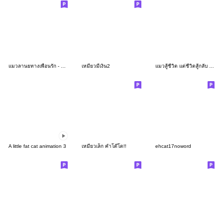
แมวลานยทางเพื่อนรัก - Love Love
เหมียวมีเงิน2
แมวสู้ชีวิต แต่ชีวิตสู้กลับ : แมวด้วง 7
A little fat cat animation 3
เหมียวเล็ก คำโต๊โต!!
ehcat17noword