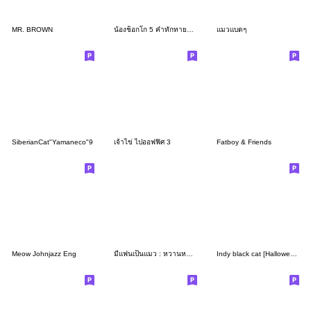
MR. BROWN
น้องช็อกโก 5 คำทักทายในทุกวัน
แมวแบดๆ
SiberianCat"Yamaneco"9
เจ้าไข่ ไปออฟฟิศ 3
Fatboy & Friends
Meow Johnjazz Eng
มีแฟนเป็นแมว : หวานหวาน
Indy black cat [Halloween]