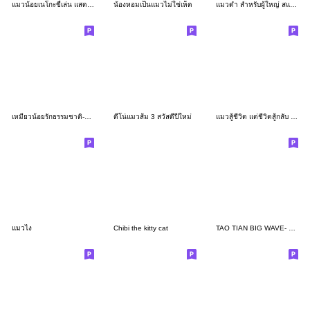
แมวน้อยเนโกะขี้เล่น แสดงอารมณ์น่ารัก
น้องหอมเป็นแมวไม่ใช่เห็ด
แมวดำ สำหรับผู้ใหญ่ สแกนดิเนเวีย คำสุภาพ
เหมียวน้อยรักธรรมชาติ-คำพูดใช้ได้ทุกวัน
ดีโน่แมวส้ม 3 สวัสดีปีใหม่
แมวสู้ชีวิต แต่ชีวิตสู้กลับ : แมวด้วง 5
แมวไง
Chibi the kitty cat
TAO TIAN BIG WAVE- NO.1 white cute cat