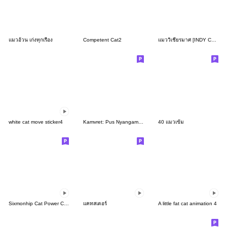
แมวอ้วน เก่งทุกเรื่อง
Competent Cat2
แมววิเชียรมาศ [INDY Cosplay]
white cat move sticker4
Kamvret: Pus Nyangami 2 (Re)
40 แมวเข้ม
Sixmonhip Cat Power Cat Life Series 1
แคทสเตอร์
A little fat cat animation 4