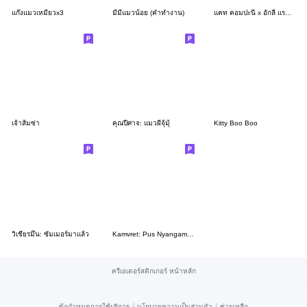
แก๊งแมวเหมียวx3
มีมี่แมวน้อย (คำทำงาน)
แคท คอมปะนี x อักลี่ แรบบิท TH Ver
เจ้าส้มซ่า
คุณปีศาจ: แมวผีจุ้มุ้
Kitty Boo Boo
วิเชียรมึน: ซัมเมอร์มาแล้ว
Kamvret: Pus Nyangami 4
ครีเอเตอร์สติกเกอร์ หน้าหลัก
|
|
ข้อกำหนดการใช้บริการ
นโยบายความเป็นส่วนตัว
ช่วยเหลือ