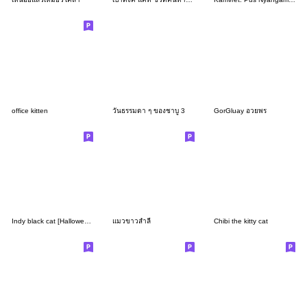
office kitten
วันธรรมดา ๆ ของชาบู 3
GorGluay อวยพร
Indy black cat [Halloween]
แมวขาวสำลี
Chibi the kitty cat