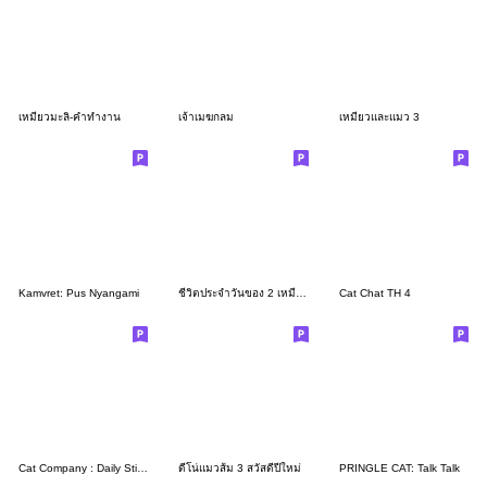
เหมียวมะลิ-คำทำงาน
เจ้าเมฆกลม
เหมียวและแมว 3
Kamvret: Pus Nyangami
ชีวิตประจำวันของ 2 เหมียว
Cat Chat TH 4
Cat Company : Daily Stickers 3
ดีโน่แมวส้ม 3 สวัสดีปีใหม่
PRINGLE CAT: Talk Talk