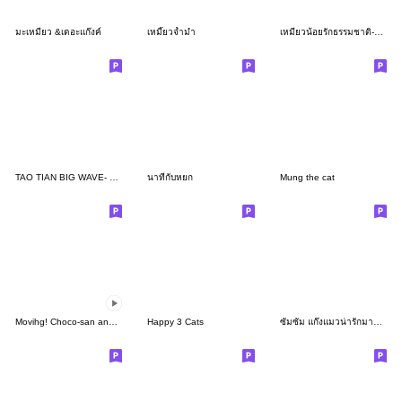
มะเหมียว &เดอะแก๊งค์
เหมี๊ยวจ้ำม่ำ
เหมียวน้อยรักธรรมชาติ-คำพูดใช้ได้ทุกวัน
TAO TIAN BIG WAVE- NO.1 white cute cat
นาทีกับหยก
Mung the cat
Movihg! Choco-san and Ohagi-san.
Happy 3 Cats
ซัมซัม แก๊งแมวน่ารักมาก (ทำงาน)