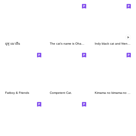
มู่ทู่ แมวอึน
The cat's name is Ohagi.5
Indy black cat and friends III
Fatboy & Friends
Competent Cat.
Kimama no kimama-no characters-