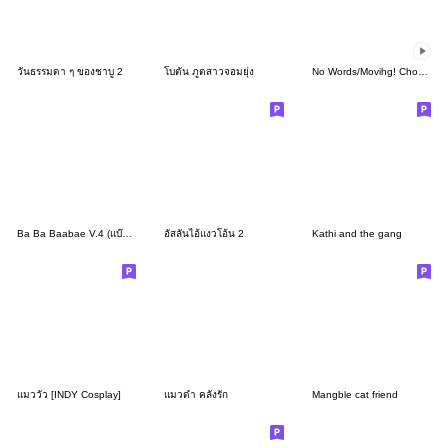
วันธรรมดา ๆ ของชาบู 2
โบตัน ภูตสาวจอมยุ่ง
No Words/Movihg! Choco-Oha.3
Ba Ba Baabae V.4 (แบ๊ะเงินเดือน)
อัสลันไอ้แงวโอ้น 2
Kathi and the gang
แมววัว [INDY Cosplay]
แมวดำ คลั่งรัก
Mangble cat friend