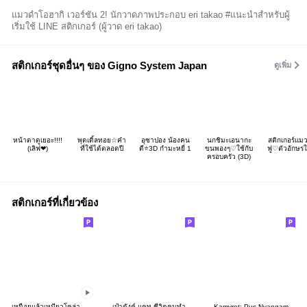
แมวดำโอฮากิ เวอร์ชัน 2! นักวาดภาพประกอบ eri takao #แนะนำสำหรับผู้
เริ่มใช้ LINE สติกเกอร์ (ผู้วาด eri takao)
สติกเกอร์ชุดอื่นๆ ของ Gigno System Japan
ดูเพิ่ม
หน้าตาดูเยอะ!!!!
พุดเดิ้ลทอย☆คำ
อุซาปอง น้องคน
นกชิมะเอนากะ
สติกเกอร์แม
(เลิฟ❤)
ที่ใช้ได้ตลอดปี
ดี⭐️3D กำมะหยี่ 1
ขนพองๆ♡ใช้กับ
ฟู♡ตัวอักษร
ครอบครัว (3D)
สติกเกอร์ที่เกี่ยวข้อง
เหนื่อยแล้วเหมียวโคล่า
เป๋าตังค์ แคท ชีวิตคนทำงาน
Kamvret: Pus Nyangami 2 (Re)