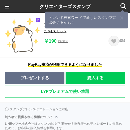
クリエイターズスタンプ
トレンド検索ワードで新しいスタンプに
出会えるかも！
1コギの【スタンプの日】
たきむらりゅう
￥190
484
1%還元
PayPay決済が利用できるようになりました
プレゼントする
購入する
LYPプレミアムで使い放題
スタンプアレンジ/デコレーションに対応
制作者に提供される情報について
LINEヤフー株式会社はスタンプ/絵文字/着せかえ制作者への売上レポートの提供の
ために、お客様の購入情報を利用します。