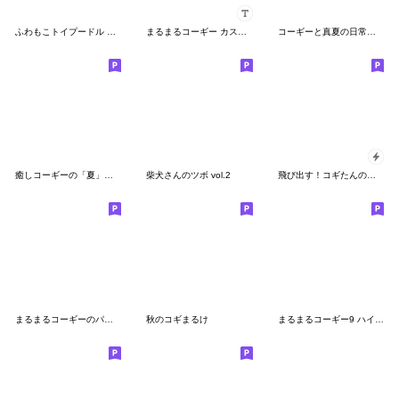
ふわもこトイプードル スリムな敬語！
まるまるコーギー カスタム！
コーギーと真夏の日常スタンプ
癒しコーギーの「夏」の毎日
柴犬さんのツボ vol.2
飛び出す！コギたんの連絡スタンプ
まるまるコーギーのパン屋さん
秋のコギまるけ
まるまるコーギー9 ハイテンション！