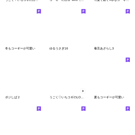
冬もコーギーが可愛い
ゆるうさぎ16
毒舌あざらし3
ポジしば２
うごく♡いちコギのLOVEスタンプ2
夏もコーギーが可愛い