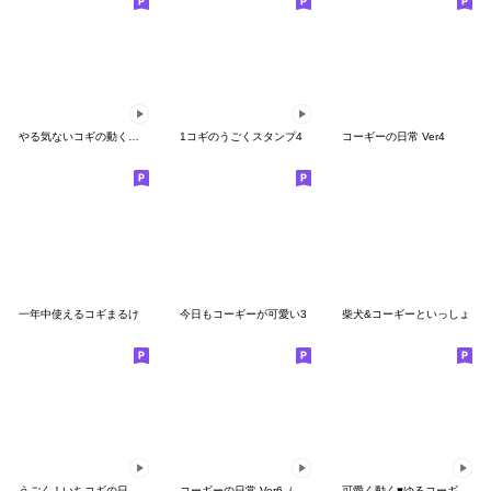
やる気ないコギの動くスタンプ
1コギのうごくスタンプ4
コーギーの日常 Ver4
一年中使えるコギまるけ
今日もコーギーが可愛い3
柴犬&コーギーといっしょ
うごく！いちコギの日常スタンプ【再販版】
コーギーの日常 Ver6（動く第3段）
可愛く動く♥ゆるコーギーの日常スタンプ