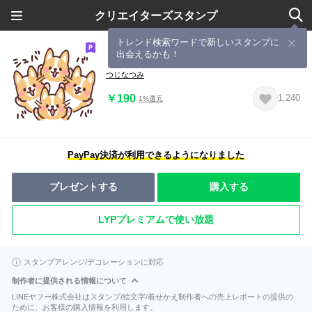
クリエイターズスタンプ
トレンド検索ワードで新しいスタンプに
出会えるかも！
まるまるコーギー9 ハイテンション！
つじなつみ
￥190
1,240
1%還元
PayPay決済が利用できるようになりました
プレゼントする
購入する
LYPプレミアムで使い放題
スタンプアレンジ/デコレーションに対応
制作者に提供される情報について
LINEヤフー株式会社はスタンプ/絵文字/着せかえ制作者への売上レポートの提供の
ために、お客様の購入情報を利用します。