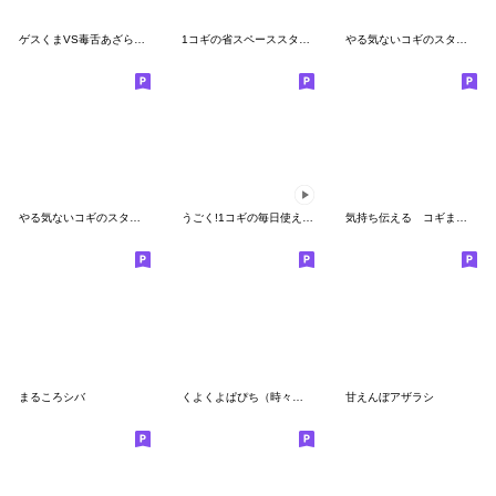
ゲスくまVS毒舌あざらし☆あざらしサイド4
1コギの省スペーススタンプ
やる気ないコギのスタンプ2
やる気ないコギのスタンプ
うごく!1コギの毎日使えるともだちスタンプ
気持ち伝える コギまるけ2
まるころシバ
くよくよぱぴち（時々ぽぽち）
甘えんぼアザラシ