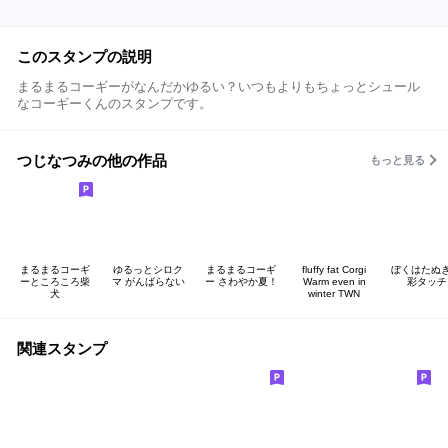
このスタンプの説明
まるまるコーギーがなんだかゆるい？いつもよりもちょっとシュール
なコーギーくんのスタンプです。
つじなつみの他の作品
もっと見る
まるまるコーギ
ゆるっとシロク
まるまるコーギ
fluffy fat Corgi
ぼくはたぬき
ーところころ柴
マ がんばらない
ー さわやか夏！
Warm even in
彩タッチ
犬
winter TWN
関連スタンプ