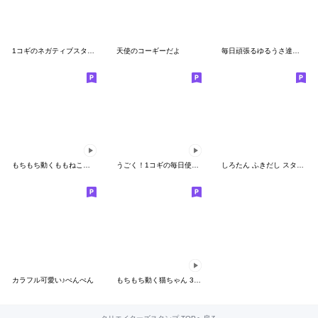
1コギのネガティブスタンプ
天使のコーギーだよ
毎日頑張るゆるうさ達のスタンプ
もちもち動くももねこちゃん 6(Version6)
うごく！1コギの毎日使える日常スタンプ
しろたん ふきだし スタンプ
カラフル可愛い♪ぺんぺん
もちもち動く猫ちゃん 3 ((Version2))