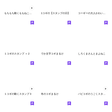
もちもち動くももねこちゃん17
1コギの【スタンプの日】
コーギーの大人かわいい敬語で状況報告
１コギのスタンプ ＋２
でか文字コギまるけ
しろくまさんとまよねこ
１コギの動くスタンプ３
冬のコギまるけ
パピコギのうごくスタンプ