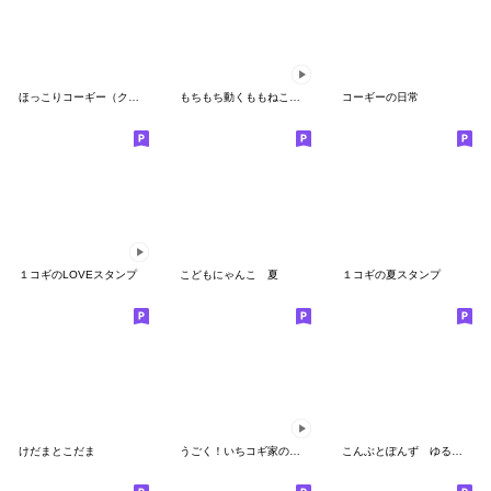
ほっこりコーギー（クリスマス、年末年始）
もちもち動くももねこちゃん 9(Version9)
コーギーの日常
１コギのLOVEスタンプ
こどもにゃんこ 夏
１コギの夏スタンプ
けだまとこだま
うごく！いちコギ家の日常スタンプ
こんぶとぽんず ゆるい日常スタンプ