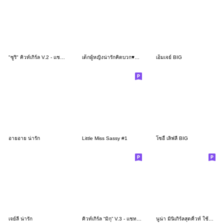
"ซูริ" คิวท์เกิร์ล V.2 - แชทน่ารัก
เด็กผู้หญิงน่ารักคิดบวก♥ทุกวัน♥
เอ็มเจย์ BIG
อายอาย น่ารัก
Little Miss Sassy #1
โซอี้ เลิฟลี่ BIG
เจย์ลี่ น่ารัก
คิวท์เกิร์ล “มิกุ” V.3 - แชทน่ารัก
นูน่า มินิเกิร์ลสุดคิ้วท์ ใช้ได้ทุกวัน