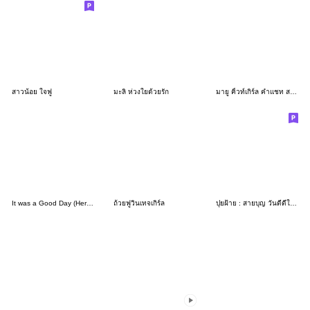
สาวน้อย ใจฟู
มะลิ ห่วงใยด้วยรัก
มายู คิ้วท์เกิร์ล คำแชท สดใส น่ารัก
It was a Good Day (Her Version)
ถ้วยฟูวินเทจเกิร์ล
ปุยฝ้าย : สายบุญ วันดีดีในใจ