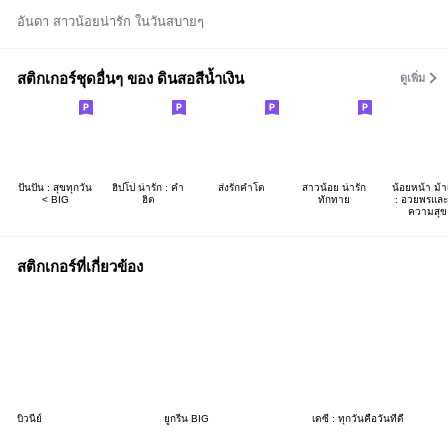
อันดา สาวน้อยน่ารัก ในวันสบายๆ
สติกเกอร์ชุดอื่นๆ ของ ดินสอสีน้ำเงิน
ดูเพิ่ม
ปันปัน : สุขทุกวัน
ฮิปโป น่ารัก : คำ
ส่งรักคำโต
สาวน้อย น่ารัก
น้อยหน้า ม้า
< BIG
ฮิต
ทักทาย
: อวยพรและ
ความสุข
สติกเกอร์ที่เกี่ยวข้อง
บิวนีย์
ยูกรีน BIG
เดซี่ : ทุกวันคือวันที่ดี