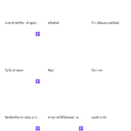
เกรซ คิวท์เกิร์ล - คำพูดห่วงใยนะคะ
ครีมพิงค์
วีว่า มินิมอล เอฟวี่เดย์
โมโม่ พาสเทล
ทีญ่า
โชวา ค่ะ
ลิตเติ้ลเกิร์ล สาวน้อย อารมณ์ดี:)
คำสุภาพใช้ได้ตลอด♡สาวธรรมชาติ
แอนลิ น่ารัก