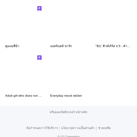
คูมแม่สีน้ำ
แบลร์เบลล์ น่ารัก
"มิกุ" คิวท์เกิร์ล V.5 - คำทำงานสุภาพ
Adult girl who does not lose 12 S&S
Everyday mood sticker
ครีเอเตอร์สติกเกอร์ หน้าหลัก
|
|
ข้อกำหนดการใช้บริการ
นโยบายความเป็นส่วนตัว
ช่วยเหลือ
©
LY Corporation