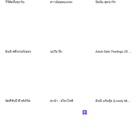
วีวี่คิดถึงทุกวัน
สาวน้อยผมแกละ
ปันปัน สุดน่ารัก
มินนี่ สติ๊กเกอร์เฉยๆ
เอเวีย บิ๊ก
Adult Girls' Feelings 25 (Juicy Summer)
บัดดี้ชับบี้ คิ้วท์เกิร์ล
คะน้า : สโลวไลฟ์
มินนี แก้มยุ้ย (Lovely Minimal Style)