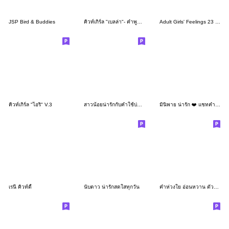
JSP Bird & Buddies
คิวท์เกิร์ล "เบลล่า"- คำพูดห่วงใย
Adult Girls' Feelings 23 (Star & Dot)
คิวท์เกิร์ล "ไอริ" V.3
สาวน้อยน่ารักกับคำใช้บ่อย❤️
มินิพาย น่ารัก ❤️ แชทคำฮิต [ENG]
เรนี่ คิวท์ตี้
นับดาว น่ารักสดใสทุกวัน
คำห่วงใย อ่อนหวาน ตัวอักษรใหญ่อ่านง่าย