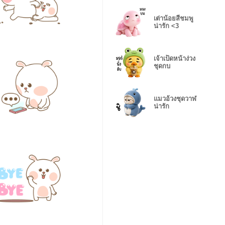
เต่าน้อยสีชมพู
น่ารัก <3
เจ้าเป็ดหน้าง่วง
ชุดกบ
แมวอ้วงชุดวาฬ
น่ารัก