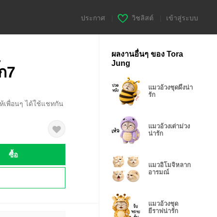
ประกาศ
|
วิชลิสต์
|
เข้าสู่ระบบ
ผลงานอื่นๆ ของ Tora
Jung
๊ก7
แมวอ้วงชุดผึ้งน่า
รัก
ให้เพื่อนๆ ได้ใช้แชทกัน
แมวอ้วงเต่าม่วง
น่ารัก
ซื้อ
แมวอิโมจิหลาก
อารมณ์
!
แมวอ้วงชุด
ยีราฟน่ารัก