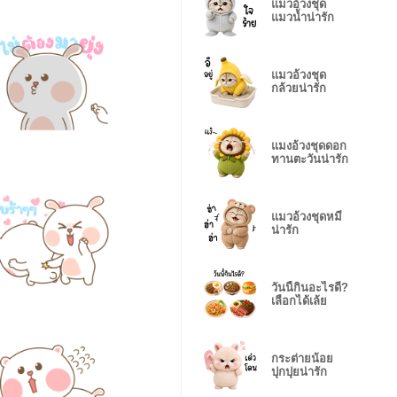
แมวอ้วงชุด
แมวน้ำน่ารัก
แมวอ้วงชุด
กล้วยน่ารัก
แมงอ้วงชุดดอก
ทานตะวันน่ารัก
แมวอ้วงชุดหมี
น่ารัก
วันนี้กินอะไรดี?
เลือกได้เล้ย
กระต่ายน้อย
ปุกปุยน่ารัก