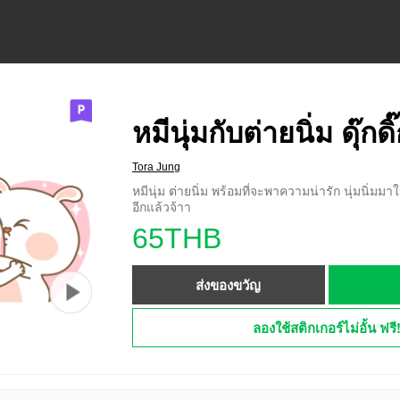
หมีนุ่มกับต่ายนิ่ม ดุ๊กดิ
Tora Jung
หมีนุ่ม ต่ายนิ่ม พร้อมที่จะพาความน่ารัก นุ่มนิ่มมา
อีกแล้วจ้าา
65THB
ส่งของขวัญ
ลองใช้สติกเกอร์ไม่อั้น ฟรี