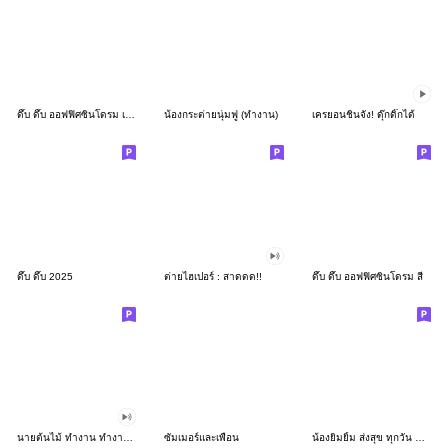
ดึ๊บ ดึ๊บ ออฟฟิศซินโดรม เก้า
น้องกระต่ายนุ่มฟู (ทำงาน)
เครยอนชินจัง! ดุ๊กดิ๊กได้
ดึ๊บ ดึ๊บ 2025
ต่ายไฮเปอร์ : สาดดด!!
ดึ๊บ ดึ๊บ ออฟฟิศซินโดรม สี่
นายต้นไม้ ทำงาน ทำงาน ทำงาน!!!
ซัมเมอร์และเพื่อน
น้องยิมยิ้ม ส่งสุข ทุกวัน CutePastel THA