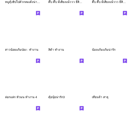
หมูดุ้งฮิปโปตัวกลมเด้งน่ารัก
ดึ๊บ ดึ๊บ มีเสียงแน้ววว ยี่สิบเจ็ด
ดึ๊บ ดึ๊บ มีเสียงแน้ววว ยี่สิบหก
สาวน้อยแก้มป่อง : ทำงาน
ลิต้า ทำงาน
น้องแก้มแก้มน่ารัก
ล่อกแล่ก หัวมน ทำงาน 4
ตุ้ยนุ้ยน่ารัก3
เทียนจ้า สาธุ