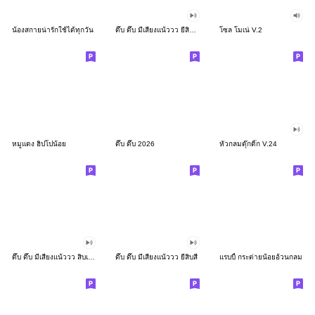
น้องสกายน่ารักใช้ได้ทุกวัน
ดึ๊บ ดึ๊บ มีเสียงแน้ววว ยี่สิบสอง
โซล โมเน่ V.2
หมูแดง ฮิปโปน้อย
ดึ๊บ ดึ๊บ 2026
หัวกลมดุ๊กดิ๊ก V.24
ดึ๊บ ดึ๊บ มีเสียงแน้ววว สิบเก้า
ดึ๊บ ดึ๊บ มีเสียงแน้ววว ยี่สิบสี่
แรบบี้ กระต่ายน้อยอ้วนกลม