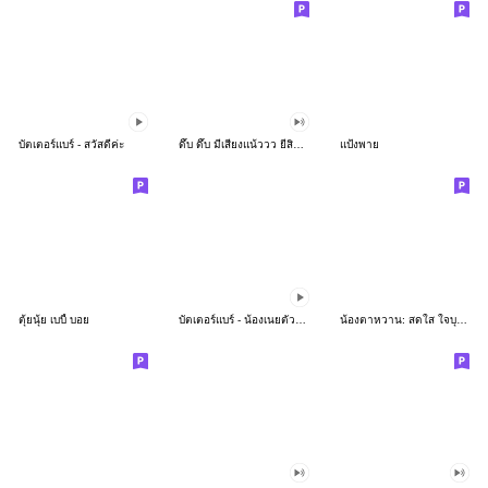
บัตเตอร์แบร์ - สวัสดีค่ะ
ดึ๊บ ดึ๊บ มีเสียงแน้ววว ยี่สิบห้า
แป้งพาย
ตุ้ยนุ้ย เบบี้ บอย
บัตเตอร์แบร์ - น้องเนยตัวตึง พุงเต่ง
น้องตาหวาน: สดใส ใจบุญ (สีพาสเทล)