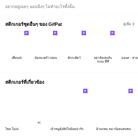
อยากอยู่เฉยๆ นอนนิ่งๆ ไม่ทำอะไรทั้งนั้น
สติกเกอร์ชุดอื่นๆ ของ GifPat
ดูเพิ่ม
เพื่อนป่ะ
น้องมะพร้าวอ่อน
ผักกะสัตว์
อย่าล้อเล่นกับ
มอแต : สาย
ระบบ หึหึ
สติกเกอร์ที่เกี่ยวข้อง
โซล โมเน่
เจ้าหมูดุ้งฮิปโปน้อยน่ารัก
อ้วนกลม หมาน้อยแสนซน