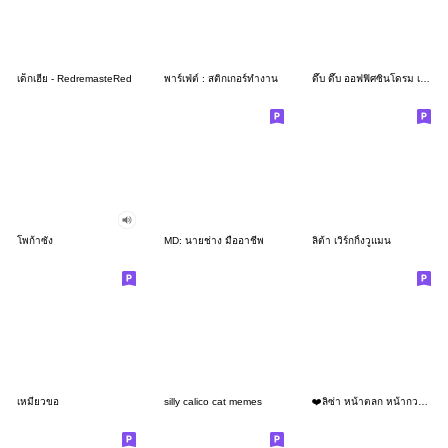
เด็กเฮีย - RedremasteRed
พาร์เฟ่ต์ : สติกเกอร์ทำงาน
ดึ๊บ ดึ๊บ ออฟฟิศซินโดรม เจ็ด
โพก้าซัง
MD: นายช่าง มืออาชีพ
ลิต้า เวิร์กกิ้งวูแมน
เหมียวขอ
silly calico cat memes
❤️ลิซ่า หน้าตลก หน้ากวน!❤️