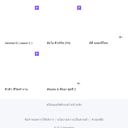
minimal G ( sweet 1 )
ส้มโอ คิ้วเกิร์ล (TH)
มีดี้ ฉลองปีใหม่
ดิวดิว ชีวิตทำงาน
คัลแลน & พี่จอง ชุดที่ 2
ครีเอเตอร์สติกเกอร์ หน้าหลัก
|
|
ข้อกำหนดการใช้บริการ
นโยบายความเป็นส่วนตัว
ช่วยเหลือ
©
LY Corporation