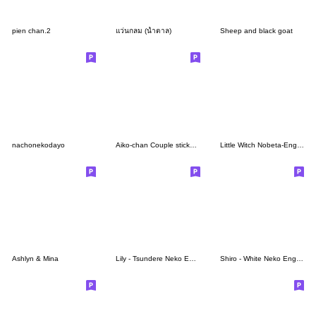
pien chan.2
แว่นกลม (น้ำตาล)
Sheep and black goat
nachonekodayo
Aiko-chan Couple stickers 05
Little Witch Nobeta-English
Ashlyn & Mina
Lily - Tsundere Neko English
Shiro - White Neko English 2