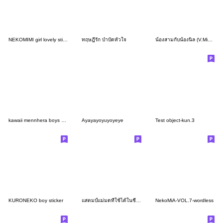
NEKOMIMI girl lovely sticker
ทฤษฎีรัก บำบัดหัวใจ
น้องสามกับน้องนิล (V.MiniMo)
kawaii mennhera boys sticker
Ayayayoyuyoyeye
Test object-kun.3
KURONEKO boy sticker
แสตมป์แม่มดที่ใช้ได้ในชีวิตประจำวัน
NekoMiA-VOL.7-wordless