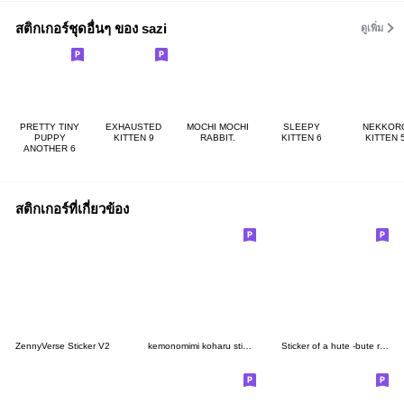
สติกเกอร์ชุดอื่นๆ ของ sazi
ดูเพิ่ม
PRETTY TINY
EXHAUSTED
MOCHI MOCHI
SLEEPY
NEKKOR
PUPPY
KITTEN 9
RABBIT.
KITTEN 6
KITTEN 
ANOTHER 6
สติกเกอร์ที่เกี่ยวข้อง
ZennyVerse Sticker V2
kemonomimi koharu sticker
Sticker of a hute -bute rabbit