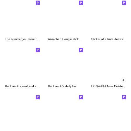
The summer you were there
Aiko-chan Couple stickers 02
Sticker of a hute -bute rabbit2
Rui Hasuki carrot and stick stamp!
Rui Hasuki's daily life
HONWAKA Alice Celebration Sticker