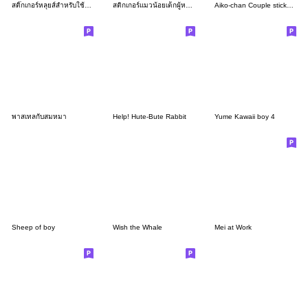
สติ๊กเกอร์หลุยส์สำหรับใช้ในชีวิตประจำวัน
สติกเกอร์แมวน้อยเด็กผู้หญิง
Aiko-chan Couple stickers 03
พาสเทลกับสมหมา
Help! Hute-Bute Rabbit
Yume Kawaii boy 4
Sheep of boy
Wish the Whale
Mei at Work