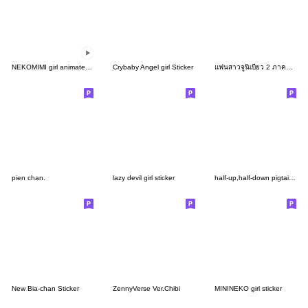
NEKOMIMI girl animated Sticker(angel)
Crybaby Angel girl Sticker
แฟนสาวจูนิเบียว 2 ภาคออกเดทในชุดไปรเวท
pien chan.
lazy devil girl sticker
half-up,half-down pigtails girl sticker
New Bia-chan Sticker
ZennyVerse Ver.Chibi
MININEKO girl sticker