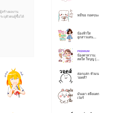
ผู้สร้างผลงาน
หมีขอ กอดๆนะ
บุตัวตนผู้ซื้อได้
น้องฟ้าใส
ลูกสาวแสน
สดใส
น้องตาหวาน:
สดใส ใจบุญ (สี
พาสเทล)
ล่อกแล่ก หัวมน
วอดส์?
มันเผา สลิ้งแตก
เว่อร์