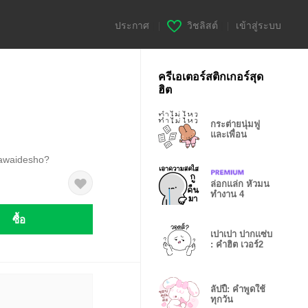
ประกาศ
|
วิชลิสต์
|
เข้าสู่ระบบ
ครีเอเตอร์สติกเกอร์สุด
ฮิต
กระต่ายนุ่มฟู
และเพื่อน
 Kawaidesho?
ล่อกแล่ก หัวมน
ทำงาน 4
ซื้อ
เปาเปา ปากแซ่บ
: คำฮิต เวอร์2
ลัปปี้: คำพูดใช้
ทุกวัน