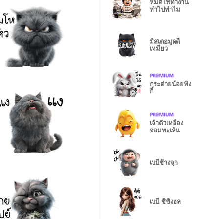
หมดไฟทำงาน
ทำไปทำไม
มิสเตอมูดดี้
เหมียว
กระต่ายน้อยพิง
กี้
เจ้าตัวเหลือง
จอมทะเล้น
เบบี๋ช้างจุก
เบบี๋ ชิชิงอล