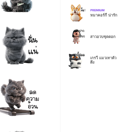
หมาคอร์กี้ น่ารัก
สาวอวบชุดดอก
เกรวี่ แมวเทาตัว
ตึง