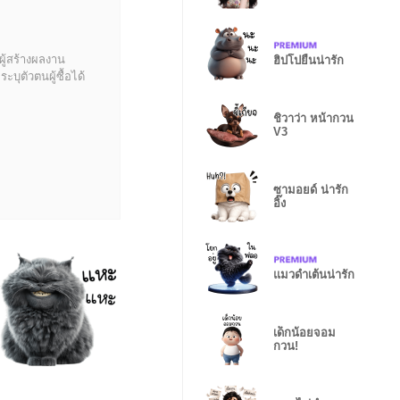
ผู้สร้างผลงาน
ฮิปโปยืนน่ารัก
บุตัวตนผู้ซื้อได้
ชิวาว่า หน้ากวน
V3
ซามอยด์ น่ารัก
อิ๊ง
แมวดำเต้นน่ารัก
เด็กน้อยจอม
กวน!