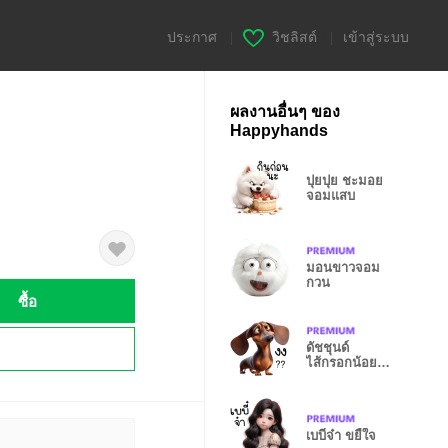
ประกาศ
|
วิชลิสต์
|
เข้าสู่ระบบ
ผลงานอื่นๆ ของ
Happyhands
ปุยปุย ชะมอย
จอมแสบ
มอนขาวจอม
กวน
ซื้อ
!
ดัชชุนด์
ไส้กรอกน้อย
อารมณ์ดี
เบบี๋จ๋า ขยี้ใจ