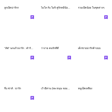
ลูกเป็ดน่ารักก
ไมโล กับ โมจิ คู่รักหมีน้อย V.1
รวมเป็ดน้อย ในชุดต่างๆ
"ลัฟ" นกแก้วน่ารัก : คำรักและห่วงใย
ว่าง่าย คนรักที่ดี
เด็กชายน่ารักค้าบบบ
จิ๊บ ซ่าส์ : น่ารัก
เว้าอีสาน (Ver.ขนุน จอมแก่น)
หมูเป็ดเหลือง