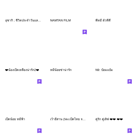
อุซากิ ; ชีวิตประจำวันและการทำงาน
NAMTAN FILM
พี่หมี ผัวที่ดี
❤️น้องเป็ดเหลืองน่ารัก2❤️
หมีน้อยซ่าน่ารัก
N9: ป๋อมแป๋ม
เป็ดน้อย หมีฟ้า
เว้าอีสาน (Ver.เป็ดไทย จอมซน)
คู่รัก คู่เลิฟ ❤️❤️ ❤️❤️