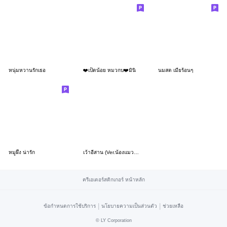
หนุ่มหวานรักเธอ
❤️เป็ดน้อย หมวกบ❤️มินิ
นมสด เมียร้อนๆ
หมูผึ้ง น่ารัก
เว้าอีสาน (Ver.น้องแมวน้ำ น่ารัก)
ครีเอเตอร์สติกเกอร์ หน้าหลัก
|
|
ข้อกำหนดการใช้บริการ
นโยบายความเป็นส่วนตัว
ช่วยเหลือ
©
LY Corporation