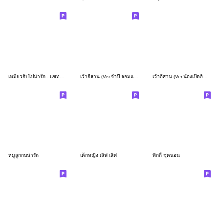
เหมียวฮิปโปน่ารัก : แชทได้ทุกวัน
เว้าอีสาน (Ver.จำปี จอมแก่น)
เว้าอีสาน (Ver.น้องเป็ดอินเลิฟฮิปโป)
หมูลูกกบน่ารัก
เด็กหญิง เลิฟ เลิฟ
พิกกี้ ชุดนอน