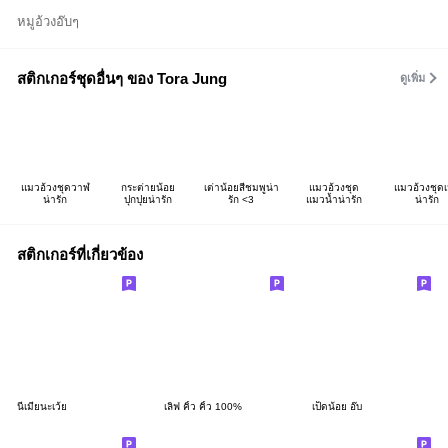
หมูอ้วงอ๊บๆ
สติกเกอร์ชุดอื่นๆ ของ Tora Jung
ดูเพิ่ม
แมวอ้วงชุดวาฬ
กระต่ายน้อย
เต่าน้อยสีชมพูน่า
แมวอ้วงชุด
แมวอ้วงชุดเ
น่ารัก
ปุกปุยน่ารัก
รัก <3
แมวน้ำน่ารัก
น่ารัก
สติกเกอร์ที่เกี่ยวข้อง
นี่เมียนะเว้ย
เลิฟ คิ้ว คิ้ว 100%
เป็ดน้อย อ๊บ