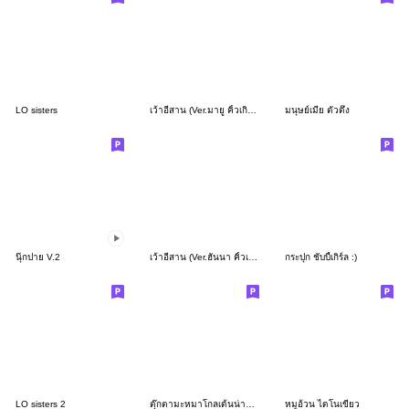
LO sisters
เว้าอีสาน (Ver.มายู คิ้วเกิร์ล)
มนุษย์เมีย ตัวตึง
นุ๊กปาย V.2
เว้าอีสาน (Ver.ฮันนา คิ้วเกิร์ล)
กระปุก ชับบี้เกิร์ล :)
LO sisters 2
ตุ๊กตามะหมาโกลเด้นน่ารัก ❤
หมูอ้วน ไดโนเขียว