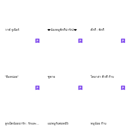
วาฬ จูเนียร์
❤️น้องหมูพิกกี้น่ารัก2❤️
ดั๊กกี้ : พิกกี้
"ยิ้มหน่อย"
ชูพาย
โคอาล่า คิ้วทึ ก๊าบ
ลูกเป็ดน้อยน่ารัก : รักและห่วงใย
แม่หมูกับพ่อหมี5
หมูน้อย ก๊าบ