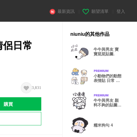
最新資訊
|
願望清單
|
登入
niuniu的其他作品
情侶日常
牛牛與男友 寶
寶屁屁貼圖.
小動物們的動態
表情貼 日常 工
作實用
3,831
牛牛與男友 顏
購買
料不夠的貼圖
戲很多篇 牛牛
糯米狗勾 4