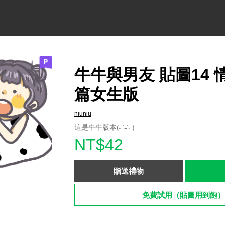
牛牛與男友 貼圖14 
篇女生版
niuniu
這是牛牛版本(˶ ̇ ̵ ̇˶ )
NT$42
贈送禮物
免費試用（貼圖用到飽）