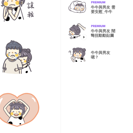
牛牛與男友 需
要安慰_牛牛
牛牛與男友 鬧
彆扭動動貼圖
牛牛與男友
嗯？