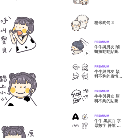
糯米狗勾 3
牛牛與男友 鬧
彆扭動動貼圖.
牛牛與男友 顏
料不夠的表情貼
男友
牛牛與男友 顏
料不夠的貼圖
戲很多篇 男友
牛牛 黑灰白 字
母數字 符號 顏
文字 表情貼