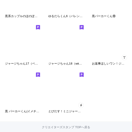
黒系カップルのほのぼのな日常
ゆるだらくん6（バレンタインデー）
黒パーカーくん⑱
ジャージちゃん17（ベビー）
ジャージちゃん18（withベビー君）
お返事ほしいワン！ジャージちゃんカスタム
黒 パーカーくん(イメチェンver.)⑨
とびだす！ミニジャージちゃんず
クリエイターズスタンプ TOPへ戻る