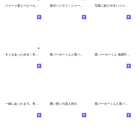
ジャージ君とベビーちゃん（カスタム）
毎日ハツラツ！ジャージ君スタンプ
写真に貼りやすいジャージカップル
キミをあっためる！冬のジャージ君
黒パーカーくんと黒パーカーちゃん⑨
黒 パーカーくん 体調不良を気遣う
一緒にあったまろ。冬のゆるだらちゃん
重い想いの恋人同士.
黒パーカーくんと黒パーカーちゃん④