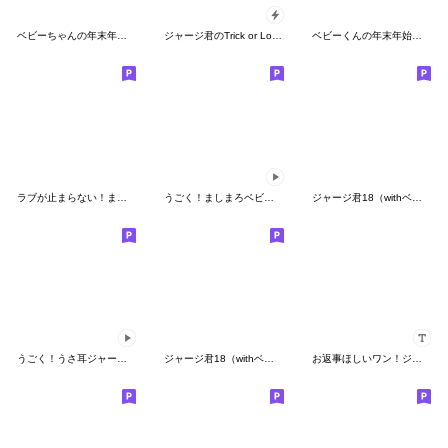
ベビーちゃんの年末年始スタンプRe
ジャージ君のTrick or Love！
ベビーくんの年末年始スタンプRe
ラブが止まらない！ましまろベビーくん
うごく！ましまろベビーくん
ジャージ君18（withベビーちゃん）
うごく！うさ耳ジャージ君のお正月Re
ジャージ君18（withベビー君）
お返事ほしいワン！ジャージくんカスタム