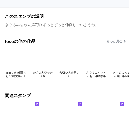
このスタンプの説明
きぐるみちゃん第7弾♪ずっとずっと仲良しでいようね。
tocoの他の作品
もっと見る
tocoの幼稚園っ
大切な人♡女の
大切な人☆男の
きぐるみちゃん
きぐるみち
ぽい絵文字♡1
子6
子7
♡お仕事&家事
☆お仕事&
関連スタンプ