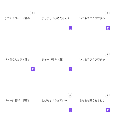
うごく！ジャージ君の夏休み
ましまし！ゆるだらくん
いつもラブラブ♡きゃわわなベビーちゃん
ジト目くんとジト目ちゃん
ジャージ君９（夏）
いつもラブラブ♡きゃわわなベビーくん
ジャージ君16（子豚）
とびだす！うさ耳ジャージ君
もちもち動くももねこちゃん17