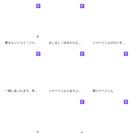
夏をエンジョイ！ジャージくん
ましまし！ゆるだらちゃん
ジャージくんのだいすきスタンプ
一緒にあったまろ。冬のゆるだらくん
ジャージくんとあそぶ夏やすみ
猫ジャージくん