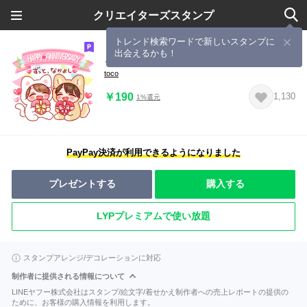
クリエイターズスタンプ
トレンド検索ワードで新しいスタンプに
出会えるかも！
きぐるみちゃん♡7 ハートづくし♡
toco
￥190
1,130
1%還元
PayPay決済が利用できるようになりました
プレゼントする
購入する
LYPプレミアムで使い放題
スタンプアレンジ/デコレーションに対応
制作者に提供される情報について
LINEヤフー株式会社はスタンプ/絵文字/着せかえ制作者への売上レポートの提供の
ために、お客様の購入情報を利用します。