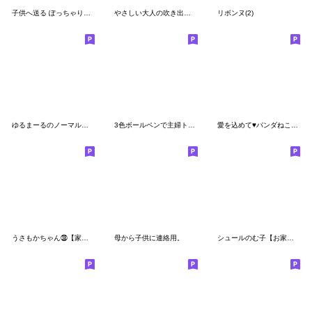
子供へ送る ぽっちゃりギャルママの日常♫
やさしい大人の吹き出しスタンプ◎敬語 #11
リボンヌ(2)
ゆるまーるのノーマル♡スタンプ
3色ボールペンで主婦トーク
愛を込めて♥パンダねこ母さん
うさもかちゃん㊳【家族+ママ(連絡用)Ⅳ】
母から子供に連絡用。
シュールのむ子【お家でおあそび編】