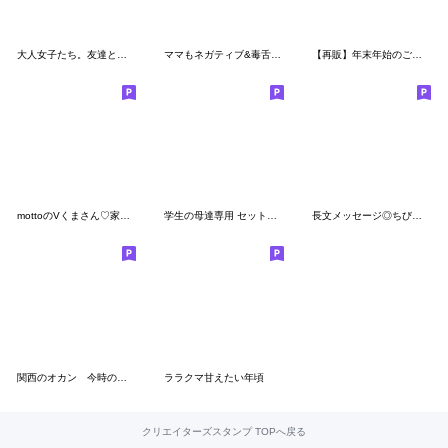
大人女子たち。友達との会話に。
ママもネガティブ&毒舌になるよ☆POCA
【再販】年末年始のご挨拶だよ♡うさぎさん
mottoのVくまさん♡家族連絡にも
学生の母達専用 セットパック
長文メッセージ◎ちびっこふれんず #1
関西のオカン 今時のラインの使い方
ララクマ甘えたい年頃
クリエイターズスタンプ TOPへ戻る