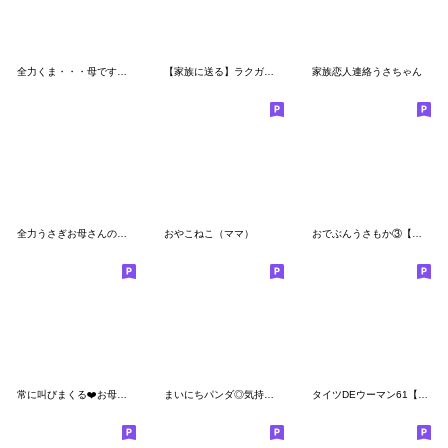
全力くま・・・母です。編
【家族に送る】ラクガキ調☆くまフレンズ
家族恋人連絡うさちゃん
全力うさぎお母さんの日常編
おやこねこ（ママ）
おでぶんうさもか③【でか文字+気遣い*♥】
常に叫びまくる❤️お母さんor彼女
まいにちパンダ◎気持ちを伝える #1
タイツDEウーマン61【オカンから】