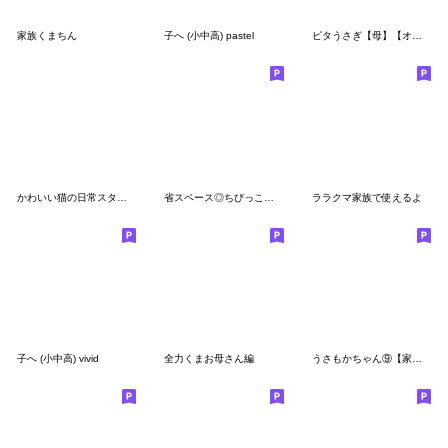
家族くまちん
子へ (小中高) pastel
ピタうさぎ【母】【オカン】の返信
かわいい猫の日常スタンプ
省スペース◎ちびっこくまさん #4
ララクマ家族で使えるよ
子へ (小中高) vivid
全力くまお母さん編
うさもかちゃん⑨【家族+ママ(連絡用)】