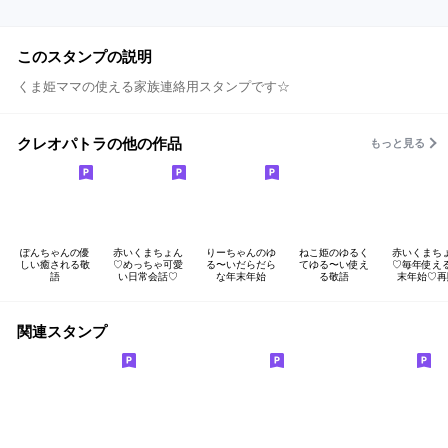
このスタンプの説明
くま姫ママの使える家族連絡用スタンプです☆
クレオパトラの他の作品
もっと見る
ぽんちゃんの優
赤いくまちょん
りーちゃんのゆ
ねこ姫のゆるく
赤いくまち
しい癒される敬
♡めっちゃ可愛
る〜いだらだら
てゆる〜い使え
♡毎年使え
語
い日常会話♡
な年末年始
る敬語
末年始♡再
関連スタンプ