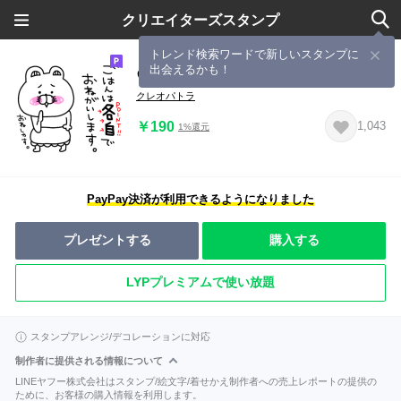
クリエイターズスタンプ
トレンド検索ワードで新しいスタンプに
出会えるかも！
♡くま姫ママの使える家族連絡用♡
クレオパトラ
￥190
1,043
1%還元
PayPay決済が利用できるようになりました
プレゼントする
購入する
LYPプレミアムで使い放題
スタンプアレンジ/デコレーションに対応
制作者に提供される情報について
LINEヤフー株式会社はスタンプ/絵文字/着せかえ制作者への売上レポートの提供の
ために、お客様の購入情報を利用します。