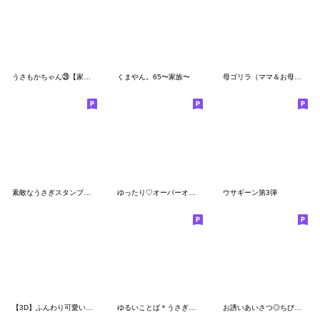
うさもかちゃん㉙【家族+ママ(連絡用)Ⅲ】
くまやん。65〜家族〜
母ゴリラ（ママ＆お母さん専用）
素敵なうさぎスタンプ【日常】
ゆったり♡オーバーオールを着たクマ【連絡
ウサギーン第3弾
【3D】ふんわり可愛い♡くまこの長文
ゆるいことば＊うさぎのうさこ
お誘いあいさつ◎ちびっこくまさん #1