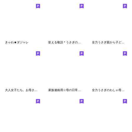
きゃわ★ダジャレ
使える敬語＊うさぎのうさこ2
全力うさぎ親から子どもへの伝言2編
大人女子たち。お母さん編。第二弾。
家族連絡用☆母の日常会話［POCAママ］
全力うさぎのわしゃ母親かっ！編