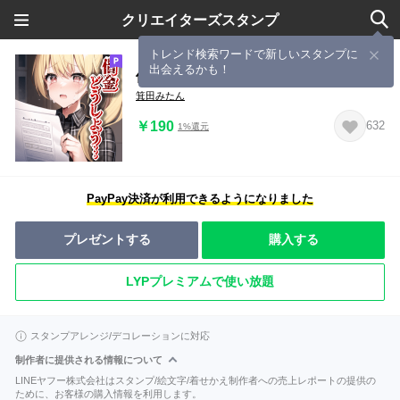
クリエイターズスタンプ
トレンド検索ワードで新しいスタンプに
出会えるかも！
借金美少女
箕田みたん
￥190
632
1%還元
PayPay決済が利用できるようになりました
プレゼントする
購入する
LYPプレミアムで使い放題
スタンプアレンジ/デコレーションに対応
制作者に提供される情報について
LINEヤフー株式会社はスタンプ/絵文字/着せかえ制作者への売上レポートの提供の
ために、お客様の購入情報を利用します。