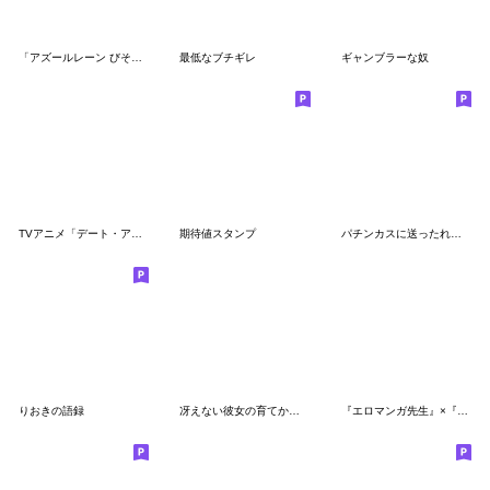
「アズールレーン びそくぜんしんっ！」
最低なブチギレ
ギャンブラーな奴
TVアニメ「デート・ア・ライブⅣ」
期待値スタンプ
パチンカスに送ったれスタンプ
りおきの語録
冴えない彼女の育てかた Fine
『エロマンガ先生』×『俺の妹。』