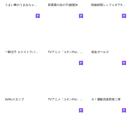
うまい棒のうまみちゃんスタンプ
部屋着の女の子(銀髪)6
戦姫絶唱シンフォギアXD アンリミスタンプ3
一騎当千 エクストラバースト
TVアニメ「コチンPa!」その２
借金ガールズ
ZeRuスタンプ
TVアニメ「コチンPa!」その３
ＧⅠ優駿倶楽部第二弾