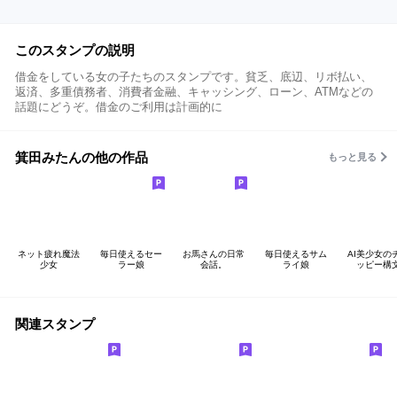
このスタンプの説明
借金をしている女の子たちのスタンプです。貧乏、底辺、リボ払い、
返済、多重債務者、消費者金融、キャッシング、ローン、ATMなどの
話題にどうぞ。借金のご利用は計画的に
箕田みたんの他の作品
もっと見る
ネット疲れ魔法
毎日使えるセー
お馬さんの日常
毎日使えるサム
AI美少女の
少女
ラー娘
会話。
ライ娘
ッピー構
関連スタンプ