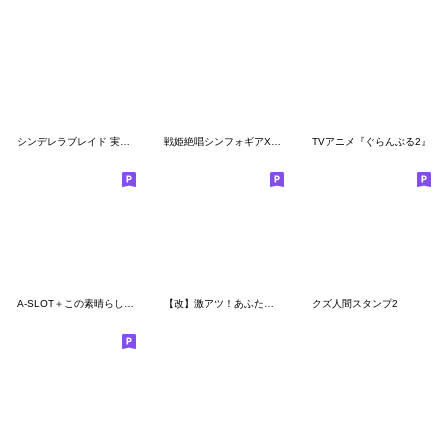
シンデレラブレイド 実戦向けなスタンプ
戦姫絶唱シンフォギアXD アンリミスタンプ4
TVアニメ『ぐらんぶる2』
A-SLOT＋この素晴らしい世界に祝福を！
【改】激アツ！あふたーがーるず1/40 BLACK
クズ人間スタンプ2