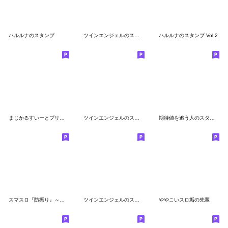
ハルルナのスタンプ
ツインエンジェルのスタンプ9(全部クルミ)
ハルルナのスタンプ Vol.2
まじかるすいーとプリズム・ナナ
ツインエンジェルのスタンプ16(全部すみれ)
期待値を追う人のスタンプ3
スマスロ『防振り』～痛いのは嫌なので…～
ツインエンジェルのスタンプ13(全部テスラ)
ややこいスロ垢の先輩