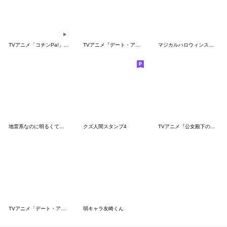
TVアニメ「コチンPa!」その７
TVアニメ『デート・ア・ライブⅢ』
マジカルハロウィンスタンプ４
地雷系なのに明るくて元気な女の子
クズ人間スタンプ4
TVアニメ『公女殿下の家庭教師』
TVアニメ「デート・ア・ライブ Ⅴ」
弱キャラ友崎くん