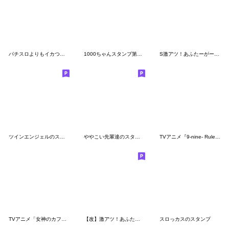
パチスロよりもイカつい猫が好き
1000ちゃんスタンプ第3弾
S激アツ！あふたーがーるず
ツインエンジェルのスタンプ17(仲間たち)
ややこい先輩達のスタンプ2.1
TVアニメ『9-nine- Ruler’s Crown』
TVアニメ「女神のカフェテラス」
【改】激アツ！あふたーがーるず1/40
スロっカスのスタンプ