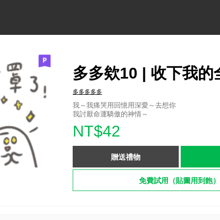
多多欸10 | 收下我
多多多多多
我～我痛哭用回憶用深愛～去想你
我討厭命運驕傲的神情～
NT$42
贈送禮物
免費試用（貼圖用到飽）