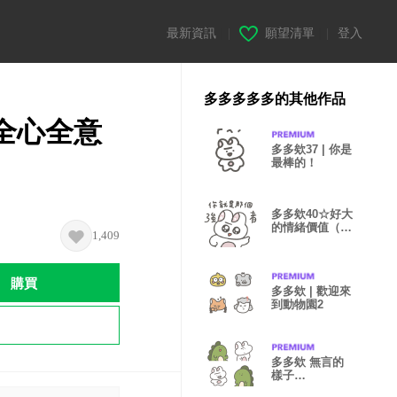
最新資訊
|
願望清單
|
登入
多多多多多的其他作品
的全心全意
多多欸37 | 你是
最棒的！
多多欸40☆好大
的情緒價值（水
1,409
汪汪眼版）
購買
多多欸 | 歡迎來
到動物園2
多多欸 無言的
樣子…