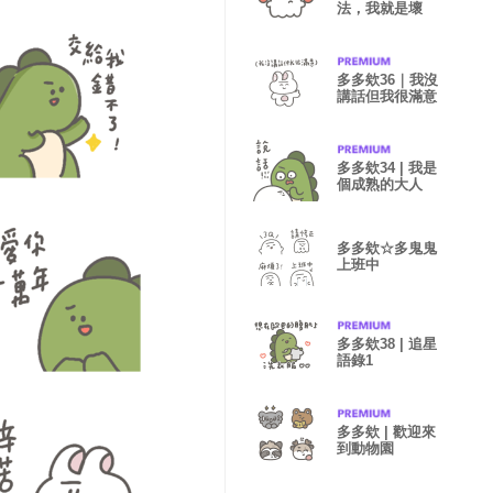
法，我就是壞
多多欸36｜我沒
講話但我很滿意
多多欸34 | 我是
個成熟的大人
多多欸☆多鬼鬼
上班中
多多欸38 | 追星
語錄1
多多欸 | 歡迎來
到動物園