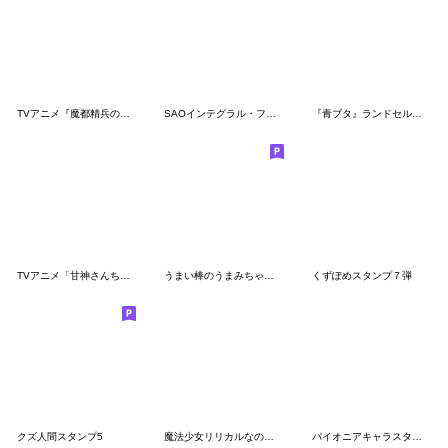
TVアニメ『魔都精兵のスレイブ』第2弾
SAOインテグラル・ファクターエギルづくし2
『青ブタ』ランドセルガール
TVアニメ「甘神さんちの縁結び」Vol.3
うまい棒のうまみちゃんスタンプ
くずぽめスタンプ７弾
クズ人間スタンプ5
魔法少女リリカルなのは Reflection
パイオニアキャラスタンプ