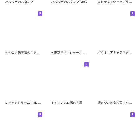
ハルルナのスタンプ
ハルルナのスタンプ Vol.2
まじかるすいーとプリズム・ナナ
ややこい先輩達のスタンプ2.1
e 東京リベンジャーズ 聖夜決戦編
パイオニアキャラスタンプ2
L ビッグドリーム THE GOLDEN PUSHER
ややこいスロ垢の先輩
冴えない彼女の育てかた Fine