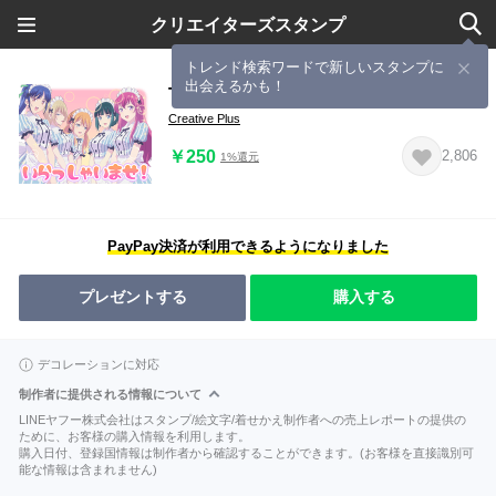
クリエイターズスタンプ
トレンド検索ワードで新しいスタンプに
出会えるかも！
TVアニメ「女神のカフェテラス」
Creative Plus
￥250
2,806
1%還元
PayPay決済が利用できるようになりました
プレゼントする
購入する
デコレーションに対応
制作者に提供される情報について
LINEヤフー株式会社はスタンプ/絵文字/着せかえ制作者への売上レポートの提供の
ために、お客様の購入情報を利用します。
購入日付、登録国情報は制作者から確認することができます。(お客様を直接識別可
能な情報は含まれません)