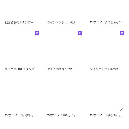
戦国乙女のスタンプ～第三弾～
ツインエンジェルのスタンプ9(全部クルミ)
TVアニメ「クラにか」Vol.1
見るニキLINEスタンプ
クズ人間スタンプ2
ツインエンジェルのスタンプ17(仲間たち)
TVアニメ「ロシデレ」 vol.2
TVアニメ「100カノ」ミニキャラスタンプ2
TVアニメ「コチンPa!」その６