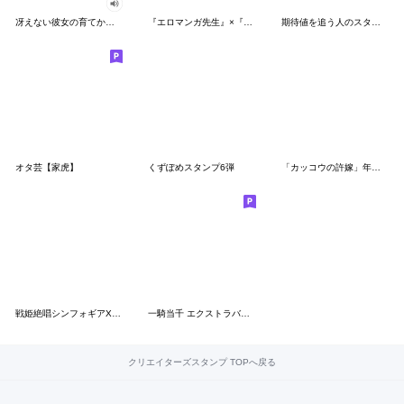
冴えない彼女の育てかた♭
『エロマンガ先生』×『俺の妹。』
期待値を追う人のスタンプ3
オタ芸【家虎】
くずぽめスタンプ6弾
「カッコウの許嫁」年末年始スタンプ
戦姫絶唱シンフォギアXD アンリミスタンプ4
一騎当千 エクストラバースト
クリエイターズスタンプ TOPへ戻る