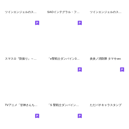
ツインエンジェルのスタンプ16(全部すみれ)
SAOインテグラル・ファクター エギルづくし
ツインエンジェルのスタンプ13(全部テスラ)
スマスロ『防振り』～痛いのは嫌なので…～
「e聖戦士ダンバイン3」のスタンプ
炎炎ノ消防隊 タマキver.
TVアニメ「甘神さんちの縁結び」Vol.2
「S 聖戦士ダンバイン」のスタンプ
ただパチキャラスタンプ