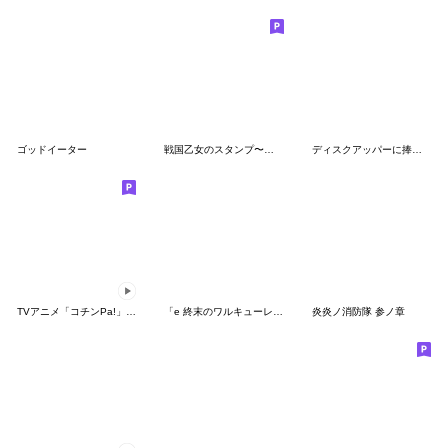
ゴッドイーター
戦国乙女のスタンプ〜第一弾〜
ディスクアッパーに捧げるスタンプ
TVアニメ「コチンPa!」その７
「e 終末のワルキューレ」のスタンプ
炎炎ノ消防隊 参ノ章