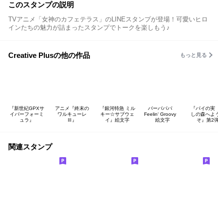
このスタンプの説明
TVアニメ「女神のカフェテラス」のLINEスタンプが登場！可愛いヒロ
インたちの魅力が詰まったスタンプでトークを楽しもう♪
Creative Plusの他の作品
もっと見る
『新世紀GPXサ
アニメ『終末の
『銀河特急 ミル
バーバパパ
『パイの実
イバーフォーミ
ワルキューレ
キー☆サブウェ
Feelin‘ Groovy
しの森へよ
ュラ』
Ⅲ』
イ』絵文字
絵文字
そ』第2
関連スタンプ