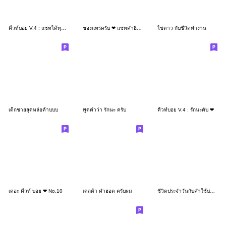
คิ้วท์บอย V.4 : แชทได้ทุกวัน : )
ของแทร่ครับ ❤ แชทคำฮิตน่ารัก
ไข่ดาว กับชีวิตทำงาน
เด็กชายสุดหล่อค้าบบบ
พูดคำว่า รักนะ ครับ
คิ้วท์บอย V.4 : รักนะคับ ❤
เดอะ คิ้วท์ บอย ❤ No.10
เดลต้า คำฮอต ครับผม
ชีวิตประจำวันกับคำใช้บ่อยv.1(ครับ)