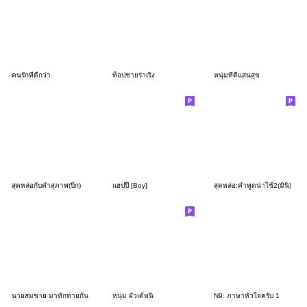
คนรักที่ดีกว่า
ท็อปชายร่าเริง
หนุ่มที่ดีแสนสุข
สุดหล่อกับคำสุภาพ(บิ๊ก)
แฮปปี้ [Boy]
สุดหล่อ:คำพูดน่าใช้2(มินิ)
นายสมชาย มาทักทายกัน
หนุ่ม ผัวเด้หนิ
N9: ภาษาหัวใจครับ 1