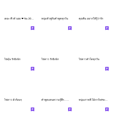
เดอะ คิ้วท์ บอย ❤ No.30 อินเลิฟ
หนุ่มหัวฟูกับคำพูดทุกวัน
คุณชิน อยากให้รู้ว่ารัก
ไข่ตุ๋น รักยิ่งนัก
ไข่ดาว รักยิ่งนัก
ไข่ดาวคำโตทุกวัน
ไข่ดาว ผัวร้อนๆ
คำพูดแทนความรู้สึก…@Noo
หนุ่มเกาหลี:ไอ้เราก็เท่ซะด้วย@Noo