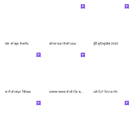
N9: คำพูด รักครับ
เด็กชายน่ารักค้าบบบ
บู้บี้ คู่รักคู่เลิฟ 2020
ซาริ คำสนุก ใช้บ่อย
แชทพาสเทล คำตัวโต คุยได้ทักวัน
แล้วไง? ก็เราน่ารัก