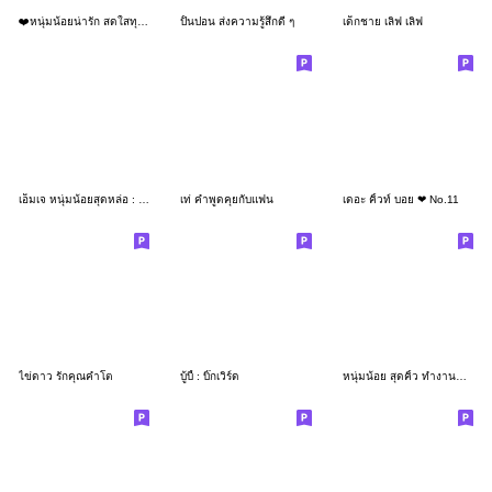
❤️หนุ่มน้อยน่ารัก สดใสทุกวัน❤️
ปั้นปอน ส่งความรู้สึกดี ๆ
เด็กชาย เลิฟ เลิฟ
เอ็มเจ หนุ่มน้อยสุดหล่อ : ทำงาน
เท่ คำพูดคุยกับแฟน
เดอะ คิ้วท์ บอย ❤ No.11
ไข่ดาว รักคุณคำโต
บู้บี้ : บิ๊กเวิร์ด
หนุ่มน้อย สุดคิ้ว ทำงานครับ WORK