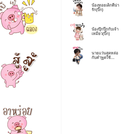
น้องทอยเด็กตี๋น่า
รัก(บิ๊ก)
น้องปุ๊กปิ๊กกับเจ้า
เหมียว(บิ๊ก)
นายแว่นสุดหล่อ
กับคำพูดใช้
บ่อย(บิ๊ก)