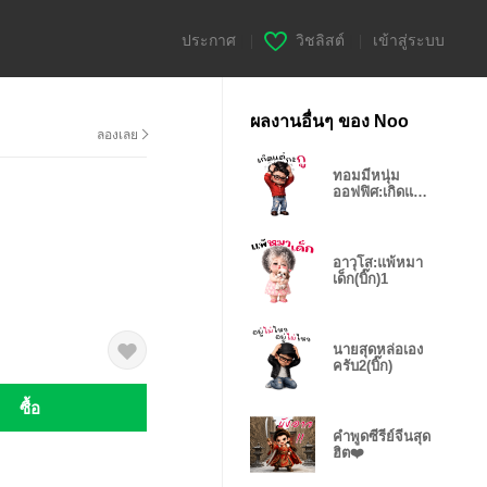
ประกาศ
|
วิชลิสต์
|
เข้าสู่ระบบ
ผลงานอื่นๆ ของ Noo
ลองเลย
ทอมมี่หนุ่ม
ออฟฟิศ:เกิดแต่
กับกู(บ)
อาวุโส:แพ้หมา
เด็ก(บิ๊ก)1
นายสุดหล่อเอง
ครับ2(บิ๊ก)
ซื้อ
คำพูดซีรีย์จีนสุด
ฮิต❤️