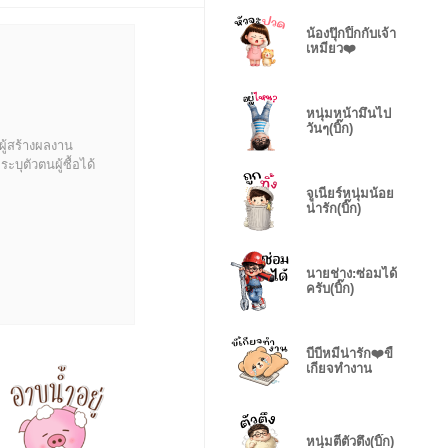
น้องปุ๊กปิ๊กกับเจ้า
เหมียว❤️
หนุ่มหน้ามึนไป
วันๆ(บิ๊ก)
ผู้สร้างผลงาน
บุตัวตนผู้ซื้อได้
จูเนียร์หนุ่มน้อย
น่ารัก(บิ๊ก)
นายช่าง:ซ่อมได้
ครับ(บิ๊ก)
บีบีหมีน่ารัก❤️ขี้
เกียจทำงาน
หนุ่มตี๋ตัวตึง(บิ๊ก)