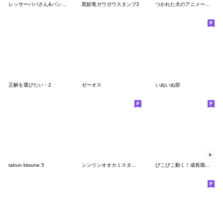
レッサーパパさん&パンダパパさんスタンプ
黒鮫竜ガウガウスタンプ2
つかれた犬のアニメーションスタンプ2
正解を選びたい・2
ゼーオス
いぬいぬ部
tabun kitsune 5
シンリンオオカミスタンプ
びこびこ動く！成長期イッヌスタンプ