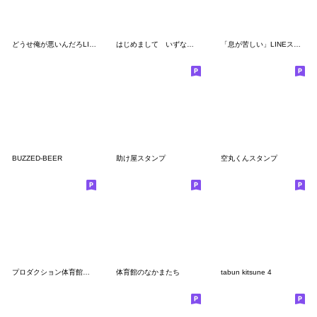
どうせ俺が悪いんだろLINEスタンプ
はじめまして いずなです
「息が苦しい」LINEスタンプ
BUZZED-BEER
助け屋スタンプ
空丸くんスタンプ
プロダクション体育館スタンプ 2025
体育館のなかまたち
tabun kitsune 4