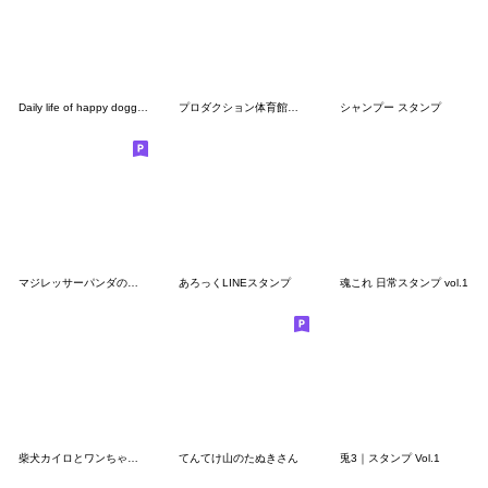
Daily life of happy doggo and catto pt.1
プロダクション体育館スタンプ
シャンプー スタンプ
マジレッサーパンダのマジレススタンプ
あろっくLINEスタンプ
魂これ 日常スタンプ vol.1
柴犬カイロとワンちゃんず
てんてけ山のたぬきさん
兎3｜スタンプ Vol.1