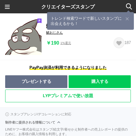
クリエイターズスタンプ
トレンド検索ワードで新しいスタンプに
出会えるかも！
鯱おじさん【修正版】
鯱おじさん
￥190
187
1%還元
PayPay決済が利用できるようになりました
プレゼントする
購入する
LYPプレミアムで使い放題
スタンプアレンジ/デコレーションに対応
制作者に提供される情報について
LINEヤフー株式会社はスタンプ/絵文字/着せかえ制作者への売上レポートの提供の
ために、お客様の購入情報を利用します。