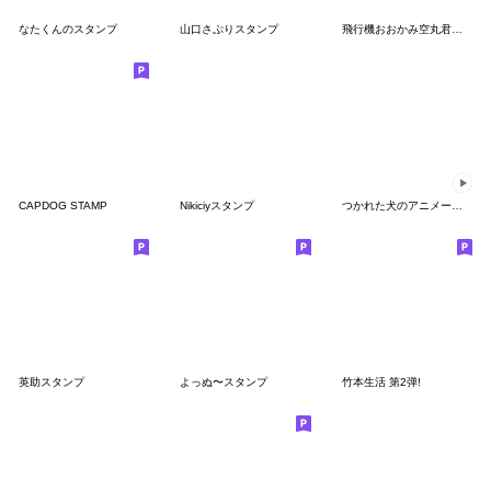
なたくんのスタンプ
山口さぷりスタンプ
飛行機おおかみ空丸君スタンプ
CAPDOG STAMP
Nikiciyスタンプ
つかれた犬のアニメーションスタンプ3
英助スタンプ
よっぬ〜スタンプ
竹本生活 第2弹!