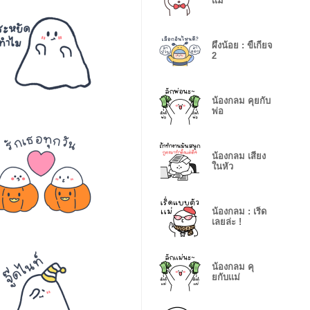
เเม่
ผึ้งน้อย : ขี้เกียจ
2
น้องกลม คุยกับ
พ่อ
น้องกลม เสียง
ในหัว
น้องกลม : เริ่ด
เลยล่ะ !
น้องกลม คุ
ยกับเเม่