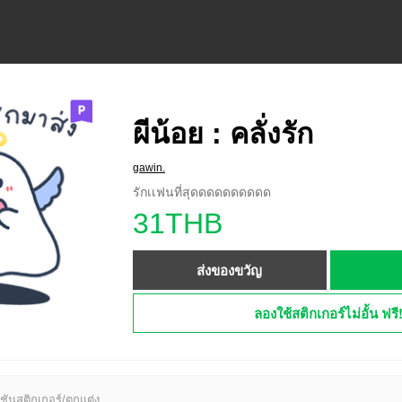
ผีน้อย : คลั่งรัก
gawin.
รักเเฟนที่สุดดดดดดดดดด
31THB
ส่งของขวัญ
ลองใช้สติกเกอร์ไม่อั้น ฟรี
ชันสติกเกอร์/ตกแต่ง