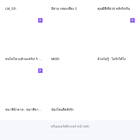
LM_52!
อีสาน กลมเกลี้ยง 2
คุณผีสีเขียว9 คลั่งรักเกิน
ทนไม่ไหวแล้วนะครับ! 5 ไม่ไหวที่จะจน
MOD!
อ้วนไม่รู้ : ไม่รักได้ไง
หมาสีน้ำตาล : หมาสีขาว V4
น้องโลนลี่คลั่งรัก
ครีเอเตอร์สติกเกอร์ หน้าหลัก