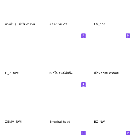
อ้วนไม่รู้ : ตั้งใจทำงาน
ขอระบาย V.3
LM_158!
G_Z+NW!
เมลโล่ คนดีที่หนึ่ง
เจ้าหัวกลม ตัวน้อย.
ZGMM_NW!
Snowball head
BZ_NW!