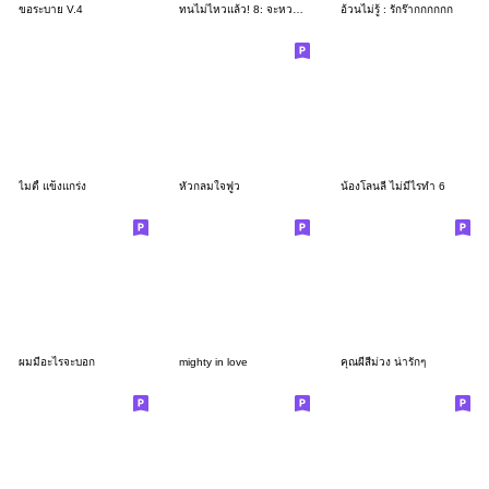
ขอระบาย V.4
ทนไม่ไหวแล้ว! 8: จะหวานอะไรกันนักหนา
อ้วนไม่รู้ : รักร๊ากกกกกก
ไมตี้ แข็งแกร่ง
หัวกลมใจฟูว
น้องโลนลี่ ไม่มีไรทำ 6
ผมมีอะไรจะบอก
mighty in love
คุณผีสีม่วง น่ารักๆ