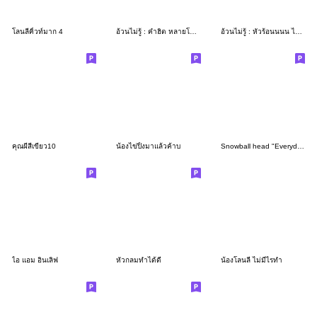
โลนลี่คิ้วท์มาก 4
อ้วนไม่รู้ : คำฮิต หลายโอกาส
อ้วนไม่รู้ : หัวร้อนนนน ไฟท์ติ้งงงง
คุณผีสีเขียว10
น้องไข่ปิ้งมาแล้วค้าบ
Snowball head "Everyday"
ไอ แอม อินเลิฟ
หัวกลมทำได้ดี
น้องโลนลี่ ไม่มีไรทำ