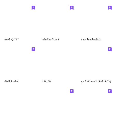
เครซี่ iQ 777
เด็กหัวเกรียน 8
อาเหลืองเลื่องลือ2
เลิฟลี่ อินเลิฟ
LM_59!
ดูหน้าด้วย v.2 (ส่งกำลังใจ)