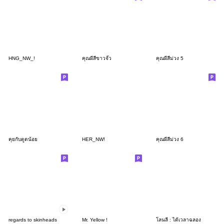
HNG_NW_!
คุณผีสีขาวจั๊ว
คุณผีสีม่วง 5
คุยกับตูดน้อย
HER_NW!
คุณผีสีม่วง 6
regards to skinheads
Mr. Yellow !
โลนลี่ : ได้เวลาฉลอง