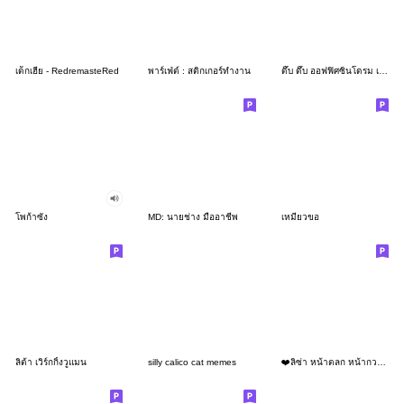
เด็กเฮีย - RedremasteRed
พาร์เฟ่ต์ : สติกเกอร์ทำงาน
ดึ๊บ ดึ๊บ ออฟฟิศซินโดรม เจ็ด
โพก้าซัง
MD: นายช่าง มืออาชีพ
เหมียวขอ
ลิต้า เวิร์กกิ้งวูแมน
silly calico cat memes
❤️ลิซ่า หน้าตลก หน้ากวน!❤️