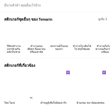
มีนาแล้วน้า คุณมีอะไรบ้าง
สติกเกอร์ชุดอื่นๆ ของ Temarin
ดูเพิ่ม
วิถีคนทำงาน
ทำงานแบบ
สงกรานต์ในแบบ
ทำงานไป เติมไฟ
ทำงานกันไป
แรกๆช่วยกัน
เดือดๆ นี่เมษายน
ของเรา
ไป สรุปไฟมอด
พาะจนเกินกว
หลังๆไม่ช่วย
หรือเมสาหัส
เกษียณ
สติกเกอร์ที่เกี่ยวข้อง
โซล โมเน่
เจ้าหมูดุ้งฮิปโปน้อยน่ารัก
อ้วนกลม หมาน้อยแสนซน