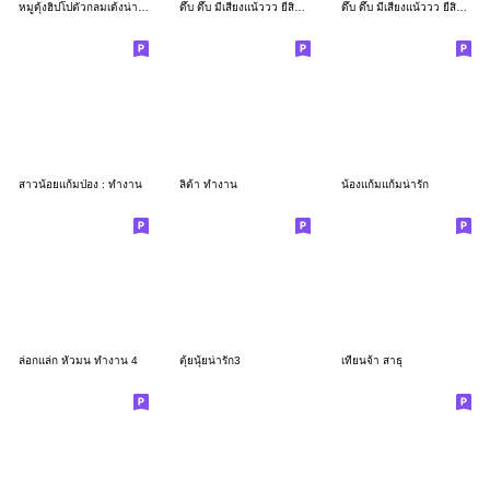
หมูดุ้งฮิปโปตัวกลมเด้งน่ารัก
ดึ๊บ ดึ๊บ มีเสียงแน้ววว ยี่สิบเจ็ด
ดึ๊บ ดึ๊บ มีเสียงแน้ววว ยี่สิบหก
สาวน้อยแก้มป่อง : ทำงาน
ลิต้า ทำงาน
น้องแก้มแก้มน่ารัก
ล่อกแล่ก หัวมน ทำงาน 4
ตุ้ยนุ้ยน่ารัก3
เทียนจ้า สาธุ