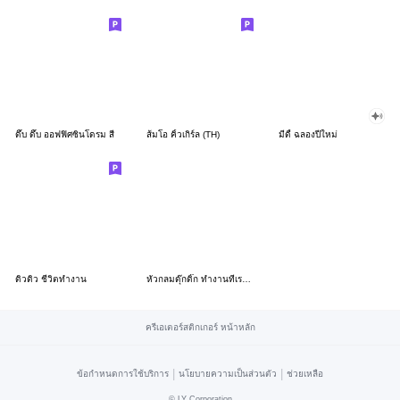
ดึ๊บ ดึ๊บ ออฟฟิศซินโดรม สี่
ส้มโอ คิ้วเกิร์ล (TH)
มีดี้ ฉลองปีใหม่
ดิวดิว ชีวิตทำงาน
หัวกลมดุ๊กดิ๊ก ทำงานที่เรารัก03
ครีเอเตอร์สติกเกอร์ หน้าหลัก
|
|
ข้อกำหนดการใช้บริการ
นโยบายความเป็นส่วนตัว
ช่วยเหลือ
©
LY Corporation