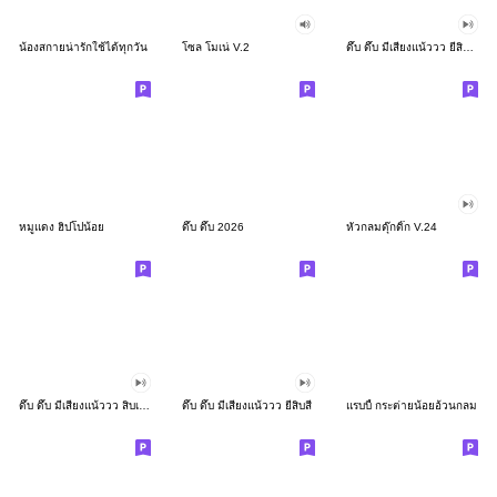
น้องสกายน่ารักใช้ได้ทุกวัน
โซล โมเน่ V.2
ดึ๊บ ดึ๊บ มีเสียงแน้ววว ยี่สิบสอง
หมูแดง ฮิปโปน้อย
ดึ๊บ ดึ๊บ 2026
หัวกลมดุ๊กดิ๊ก V.24
ดึ๊บ ดึ๊บ มีเสียงแน้ววว สิบเก้า
ดึ๊บ ดึ๊บ มีเสียงแน้ววว ยี่สิบสี่
แรบบี้ กระต่ายน้อยอ้วนกลม