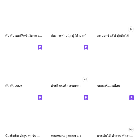
ดึ๊บ ดึ๊บ ออฟฟิศซินโดรม เก้า
น้องกระต่ายนุ่มฟู (ทำงาน)
เครยอนชินจัง! ดุ๊กดิ๊กได้
ดึ๊บ ดึ๊บ 2025
ต่ายไฮเปอร์ : สาดดด!!
ซัมเมอร์และเพื่อน
น้องยิมยิ้ม ส่งสุข ทุกวัน CutePastel THA
minimal G ( sweet 1 )
นายต้นไม้ ทำงาน ทำงาน ทำงาน!!!