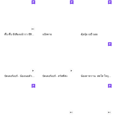
ดึ๊บ ดึ๊บ มีเสียงแน้ววว ยี่สิบห้า
แป้งพาย
ตุ้ยนุ้ย เบบี้ บอย
บัตเตอร์แบร์ - น้องเนยตัวตึง พุงเต่ง
บัตเตอร์แบร์ - สวัสดีค่ะ
น้องตาหวาน: สดใส ใจบุญ (สีพาสเทล)