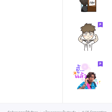
©
LY Corporation