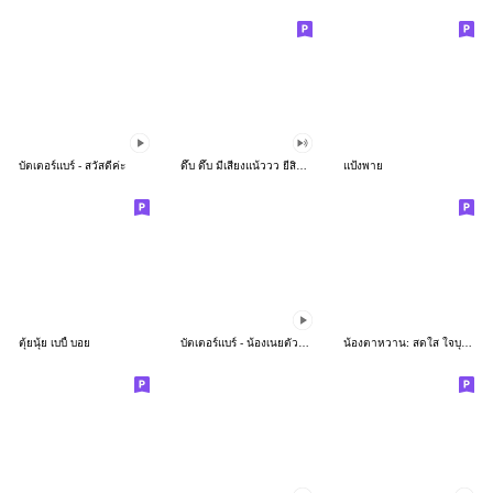
บัตเตอร์แบร์ - สวัสดีค่ะ
ดึ๊บ ดึ๊บ มีเสียงแน้ววว ยี่สิบห้า
แป้งพาย
ตุ้ยนุ้ย เบบี้ บอย
บัตเตอร์แบร์ - น้องเนยตัวตึง พุงเต่ง
น้องตาหวาน: สดใส ใจบุญ (สีพาสเทล)