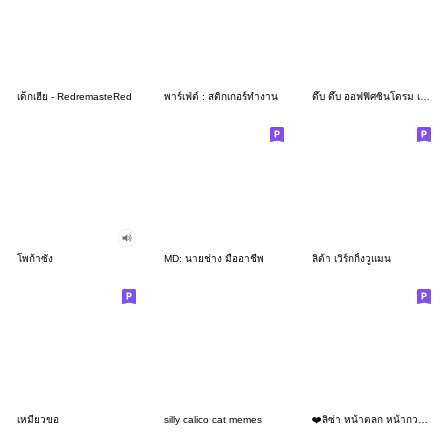
เด็กเฮีย - RedremasteRed
พาร์เฟ่ต์ : สติกเกอร์ทำงาน
ดึ๊บ ดึ๊บ ออฟฟิศซินโดรม เจ็ด
โพก้าซัง
MD: นายช่าง มืออาชีพ
ลิต้า เวิร์กกิ้งวูแมน
เหมียวขอ
silly calico cat memes
❤️ลิซ่า หน้าตลก หน้ากวน!❤️