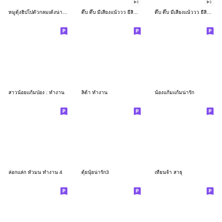
หมูดุ้งฮิปโปตัวกลมเด้งน่ารัก
ดึ๊บ ดึ๊บ มีเสียงแน้ววว ยี่สิบเจ็ด
ดึ๊บ ดึ๊บ มีเสียงแน้ววว ยี่สิบหก
สาวน้อยแก้มป่อง : ทำงาน
ลิต้า ทำงาน
น้องแก้มแก้มน่ารัก
ล่อกแล่ก หัวมน ทำงาน 4
ตุ้ยนุ้ยน่ารัก3
เทียนจ้า สาธุ