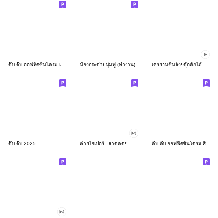
ดึ๊บ ดึ๊บ ออฟฟิศซินโดรม เก้า
น้องกระต่ายนุ่มฟู (ทำงาน)
เครยอนชินจัง! ดุ๊กดิ๊กได้
ดึ๊บ ดึ๊บ 2025
ต่ายไฮเปอร์ : สาดดด!!
ดึ๊บ ดึ๊บ ออฟฟิศซินโดรม สี่