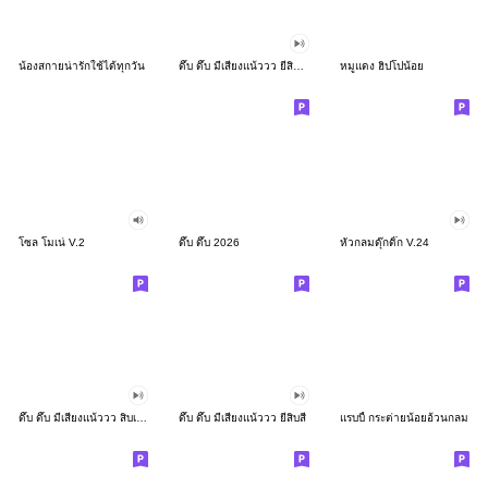
น้องสกายน่ารักใช้ได้ทุกวัน
ดึ๊บ ดึ๊บ มีเสียงแน้ววว ยี่สิบสอง
หมูแดง ฮิปโปน้อย
โซล โมเน่ V.2
ดึ๊บ ดึ๊บ 2026
หัวกลมดุ๊กดิ๊ก V.24
ดึ๊บ ดึ๊บ มีเสียงแน้ววว สิบเก้า
ดึ๊บ ดึ๊บ มีเสียงแน้ววว ยี่สิบสี่
แรบบี้ กระต่ายน้อยอ้วนกลม