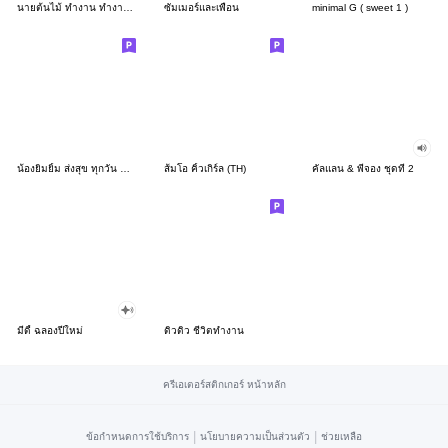
นายต้นไม้ ทำงาน ทำงาน ทำงาน!!!
ซัมเมอร์และเพื่อน
minimal G ( sweet 1 )
น้องยิมยิ้ม ส่งสุข ทุกวัน CutePastel THA
ส้มโอ คิ้วเกิร์ล (TH)
คัลแลน & พี่จอง ชุดที่ 2
มีดี้ ฉลองปีใหม่
ดิวดิว ชีวิตทำงาน
ครีเอเตอร์สติกเกอร์ หน้าหลัก
|
|
ข้อกำหนดการใช้บริการ
นโยบายความเป็นส่วนตัว
ช่วยเหลือ