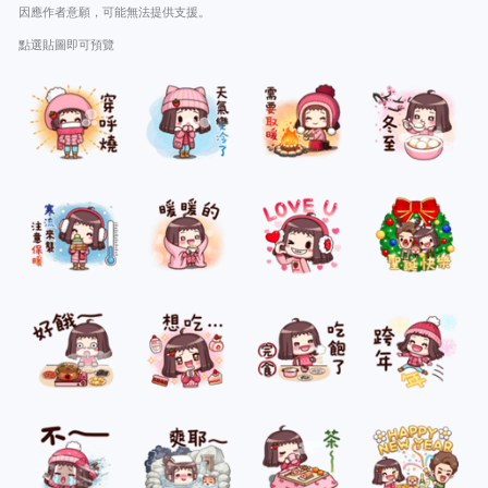
因應作者意願，可能無法提供支援。
點選貼圖即可預覽