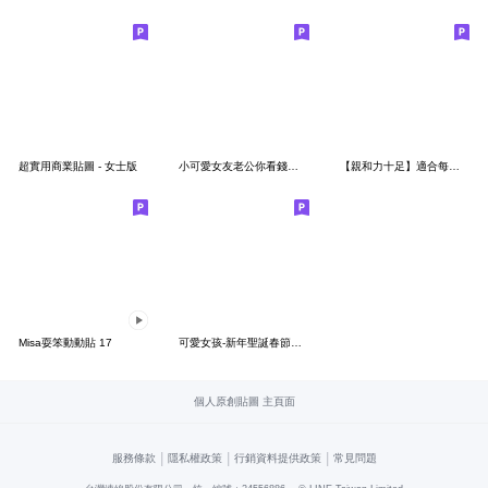
超實用商業貼圖 - 女士版
小可愛女友老公你看錢包空空
【親和力十足】適合每個人使用的貼圖
Misa耍笨動動貼 17
可愛女孩-新年聖誕春節和日常
個人原創貼圖 主頁面
|
|
|
服務條款
隱私權政策
行銷資料提供政策
常見問題