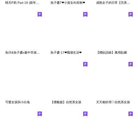
晴天P莉 Part 16 (新年祝福篇)
魚子醬7❤小資女向前衝❤
成熟女子的日常【完美回應】
魚仔&魚子醬x臺中市就業服務處-工作日常
魚子醬 17❤職場生活❤
【體貼語錄】萬用貼圖
可愛女孩與小白兔
【禮貌篇】自然系女孩
天天都好用♡自然系女孩