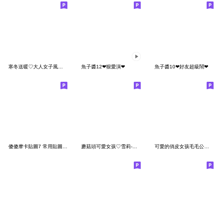
寒冬送暖♡大人女子風每日生活＆歲末新年
魚子醬12❤狠愛演❤
魚子醬10❤好友超級鬧❤
傻傻摩卡貼圖7 常用貼圖(工作篇)
蘑菇頭可愛女孩♡雪莉-節慶與四季日常
可愛的俏皮女孩毛毛公主♡省空間小貼圖3♡