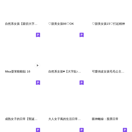
自然系女孩【親切大字版】
♡甜美女孩86♡OK
♡甜美女孩15♡打起精神
Misa耍笨動動貼 16
自然系女孩♥【大字貼♪家人篇】
可愛俏皮女孩毛毛公主♡省空間小貼圖5♡
成熟女子的日常【聖誕節&新年篇】
大人女子風的生活日常【親切回覆】
眼神離線：股票日常